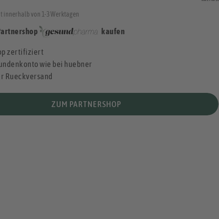
t innerhalb von 1-3 Werktagen
Partnershop
kaufen
p zertifiziert
undenkonto wie bei huebner
er Rueckversand
ZUM PARTNERSHOP