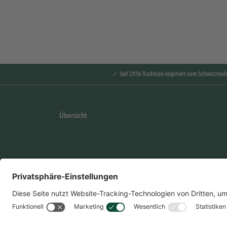
✓ Seit 1936 Tradition inspiriert vom Schwarzwal
Übersicht
AGB & Widerruf
Datenschutz
FAQ's
Händler Login
Impressum
Karriere
Kontakt
Nebenwirkungen Formular
Hinweisgebersystem