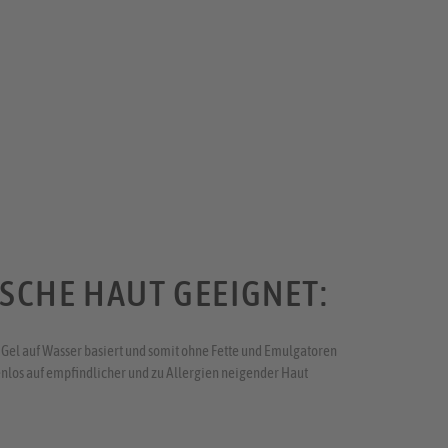
SCHE HAUT GEEIGNET:
Gel auf Wasser basiert und somit ohne Fette und Emulgatoren
los auf empfindlicher und zu Allergien neigender Haut