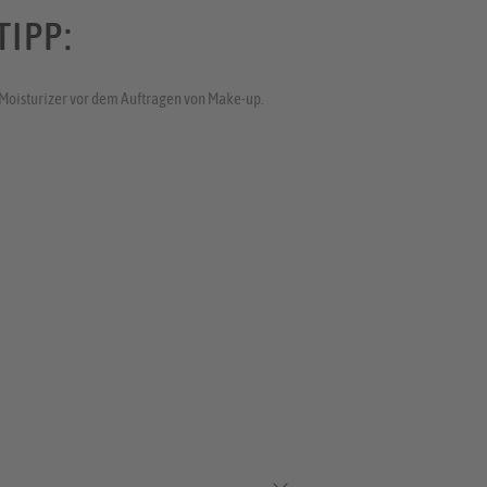
IPP:
r Moisturizer vor dem Auftragen von Make-up.