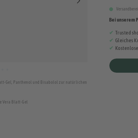
Versandberei
Bei unserem 
Trusted sho
Gleiches K
Kostenlos
att-Gel, Panthenol und Bisabolol zur natürlichen
 Vera Blatt-Gel