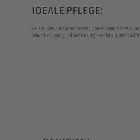
IDEALE PFLEGE:
Bei ermüdeter und geröteter Haut bietet das hübner® Aloe Ver
Schutz Beruhigung und Geschmeidigkeit – für ein jugendlich f
Anwendungshinweise