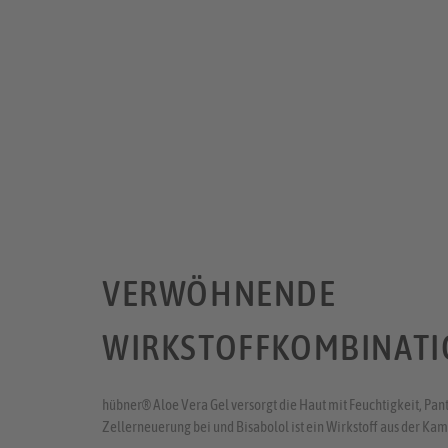
VERWÖHNENDE
WIRKSTOFFKOMBINATI
hübner® Aloe Vera Gel versorgt die Haut mit Feuchtigkeit, Pan
Zellerneuerung bei und Bisabolol ist ein Wirkstoff aus der Ka