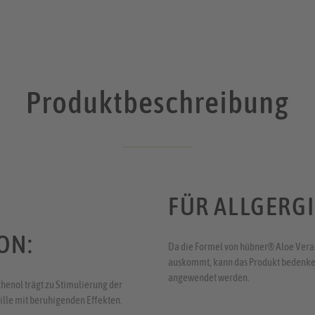
Produktbeschreibung
FÜR ALLGERGI
ON:
Da die Formel von hübner® Aloe Vera 
auskommt, kann das Produkt bedenken
angewendet werden.
thenol trägt zu Stimulierung der
mille mit beruhigenden Effekten.