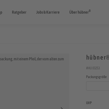
®
op
Ratgeber
Jobs & Karriere
Über hübner
hübner®
#HU.03253
Packungsgröße
UVP