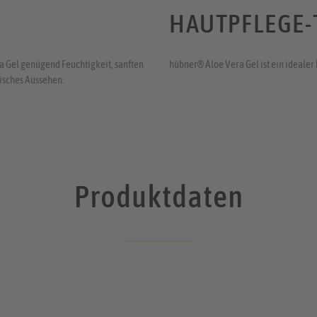
HAUTPFLEGE-T
a Gel genügend Feuchtigkeit, sanften
hübner® Aloe Vera Gel ist ein ideale
risches Aussehen.
Produktdaten