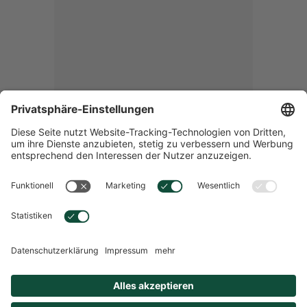
hübner® Haut Haare Nägel Direkt Aprikose - 30
Stck.
Übersicht