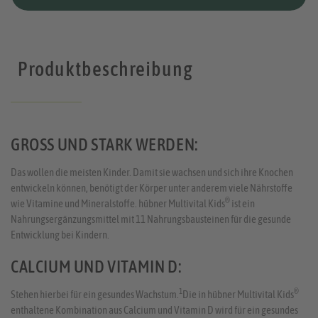
Produktbeschreibung
GROSS UND STARK WERDEN:
Das wollen die meisten Kinder. Damit sie wachsen und sich ihre Knochen
entwickeln können, benötigt der Körper unter anderem viele Nährstoffe
®
wie Vitamine und Mineralstoffe. hübner Multivital Kids
ist ein
Nahrungsergänzungsmittel mit 11 Nahrungsbausteinen für die gesunde
Entwicklung bei Kindern.
CALCIUM UND VITAMIN D:
1
®
Stehen hierbei für ein gesundes Wachstum.
Die in hübner Multivital Kids
enthaltene Kombination aus Calcium und Vitamin D wird für ein gesundes