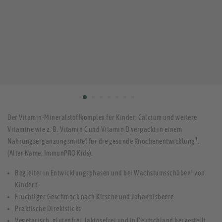
Der Vitamin-Mineralstoffkomplex für Kinder: Calcium und weitere
Vitamine wie z. B. Vitamin C und Vitamin D verpackt in einem
1
Nahrungsergänzungsmittel für die gesunde Knochenentwicklung
.
(Alter Name: ImmunPRO Kids).
Begleiter in Entwicklungsphasen und bei Wachstumsschüben¹ von
Kindern
Fruchtiger Geschmack nach Kirsche und Johannisbeere
Praktische Direktsticks
Vegetarisch, glutenfrei, laktosefrei und in Deutschland hergestellt