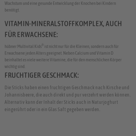
Wachstum und eine gesunde Entwicklung der Knochen bei Kindern
benötigt.
VITAMIN-MINERALSTOFFKOMPLEX, AUCH
FÜR ERWACHSENE:
®
hübner Multivital Kids
ist nicht nur für die Kleinen, sondern auch für
Erwachsene jeden Alters geeignet. Neben Calcium und Vitamin D
beinhaltet es viele weitere Vitamine, die für den menschlichen Körper
wichtig sind.
FRUCHTIGER GESCHMACK:
Die Sticks haben einen fruchtigen Geschmack nach Kirsche und
Johannisbeere, die auch direkt und pur verzehrt werden können.
Alternativ kann der Inhalt der Sticks auch in Naturjoghurt
eingerührt oder in ein Glas Saft gegeben werden.