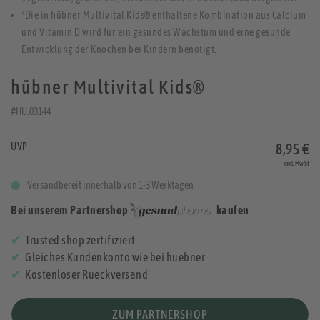
¹Die in hübner Multivital Kids® enthaltene Kombination aus Calcium
und Vitamin D wird für ein gesundes Wachstum und eine gesunde
Entwicklung der Knochen bei Kindern benötigt.
hübner Multivital Kids®
#HU.03144
UVP
8,95 €
inkl. MwSt
Versandbereit innerhalb von 1-3 Werktagen
Bei unserem Partnershop
kaufen
Trusted shop zertifiziert
Gleiches Kundenkonto wie bei huebner
Kostenloser Rueckversand
ZUM PARTNERSHOP