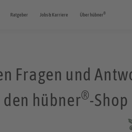
®
Ratgeber
Jobs & Karriere
Über hübner
ten Fragen und Antw
®
den hübner
-Shop