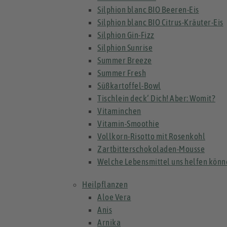
Silphion blanc BIO Beeren-Eis
Silphion blanc BIO Citrus-Kräuter-Eis
Silphion Gin-Fizz
Silphion Sunrise
Summer Breeze
Summer Fresh
Süßkartoffel-Bowl
Tischlein deck‘ Dich! Aber: Womit?
Vitaminchen
Vitamin-Smoothie
Vollkorn-Risotto mit Rosenkohl
Zartbitterschokoladen-Mousse
Welche Lebensmittel uns helfen könne
Heilpflanzen
Aloe Vera
Anis
Arnika