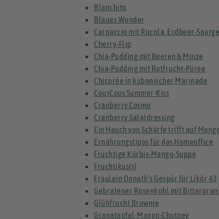
Blanchito
Blaues Wunder
Carpaccio mit Rucola, Erdbeer-Sparg
Cherry-Flip
Chia-Pudding mit Beeren & Minze
Chia-Pudding mit Rotfrucht-Püree
Chicorée in kubanischer Marinade
CousCous Summer-Kiss
Cranberry Cosmo
Cranberry Salatdressing
Ein Hauch von Schärfe trifft auf Mang
Ernährungstipps für das Homeoffice
Fruchtige Kürbis-Mango-Suppe
Fruchtikus(s)
Fräulein Donath's Gespür für Likör 43
Gebratener Rosenkohl mit Bitterora
Glühfrucht Brownie
Granatapfel-Mango-Chutney