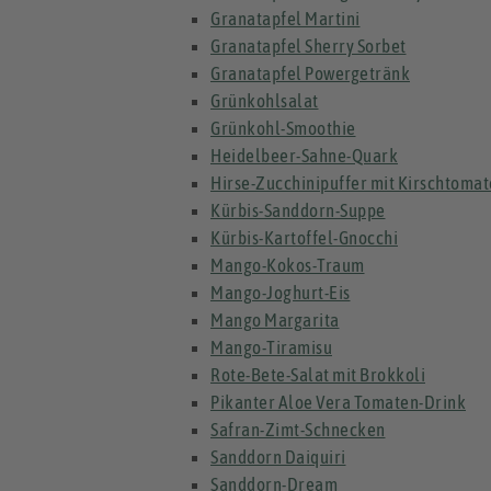
Granatapfel Martini
Granatapfel Sherry Sorbet
Granatapfel Powergetränk
Grünkohlsalat
Grünkohl-Smoothie
Heidelbeer-Sahne-Quark
Hirse-Zucchinipuffer mit Kirschtoma
Kürbis-Sanddorn-Suppe
Kürbis-Kartoffel-Gnocchi
Mango-Kokos-Traum
Mango-Joghurt-Eis
Mango Margarita
Mango-Tiramisu
Rote-Bete-Salat mit Brokkoli
Pikanter Aloe Vera Tomaten-Drink
Safran-Zimt-Schnecken
Sanddorn Daiquiri
Sanddorn-Dream