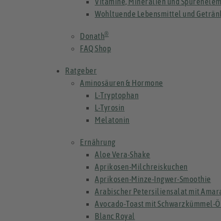
Vitamine, Mineralien und Spurenele
Wohltuende Lebensmittel und Geträn
®
Donath
FAQ Shop
Ratgeber
Aminosäuren & Hormone
L-Tryptophan
L-Tyrosin
Melatonin
Ernährung
Aloe Vera-Shake
Aprikosen-Milchreiskuchen
Aprikosen-Minze-Ingwer-Smoothie
Arabischer Petersiliensalat mit Amar
Avocado-Toast mit Schwarzkümmel-Ö
Blanc Royal