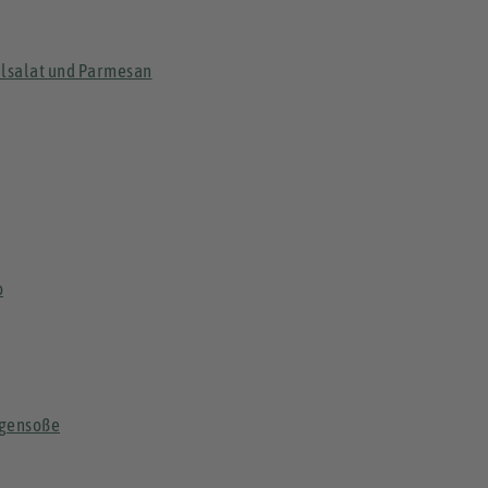
elsalat und Parmesan
o
ngensoße