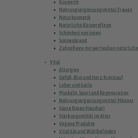
Kosmetik
Nahrungsergänzungsmittel Frauen
Naturkosmetik
Natürliche Körperpflege
Schönheit von innen
Sonnenbrand
Zahnpflege mit wertvollen natürliche
Vital
Allergien
Gefäß, Blut und Herz-Kreislauf
Leber und Galle
Muskeln, Sport und Regeneration
Nahrungsergänzungsmittel Männer
Säure Basen Haushalt
Stärkungsmittel im Alter
Vegane Produkte
Vitalität und Wohlbefinden