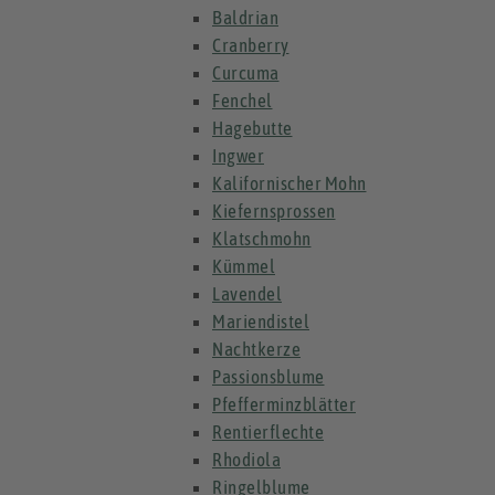
Baldrian
Cranberry
Curcuma
Fenchel
Hagebutte
Ingwer
Kalifornischer Mohn
Kiefernsprossen
Klatschmohn
Kümmel
Lavendel
Mariendistel
Nachtkerze
Passionsblume
Pfefferminzblätter
Rentierflechte
Rhodiola
Ringelblume