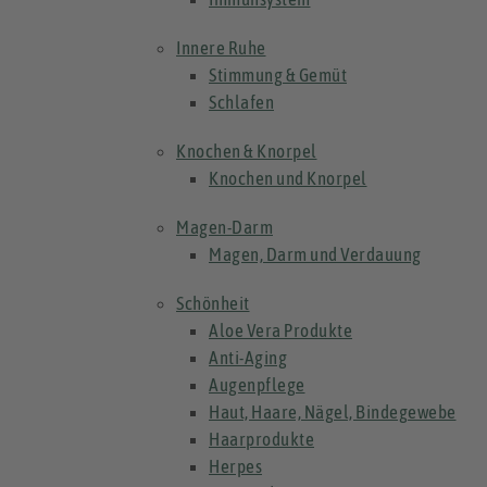
Innere Ruhe
Stimmung & Gemüt
Schlafen
Knochen & Knorpel
Knochen und Knorpel
Magen-Darm
Magen, Darm und Verdauung
Schönheit
Aloe Vera Produkte
Anti-Aging
Augenpflege
Haut, Haare, Nägel, Bindegewebe
Haarprodukte
Herpes