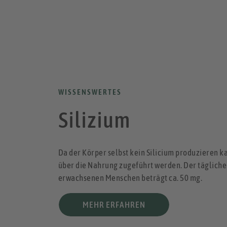
WISSENSWERTES
Silizium
Da der Körper selbst kein Silicium produzieren k
über die Nahrung zugeführt werden. Der tägliche
erwachsenen Menschen beträgt ca. 50 mg.
MEHR ERFAHREN