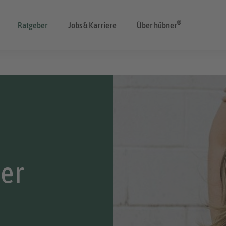
®
Ratgeber
Jobs & Karriere
Über hübner
der