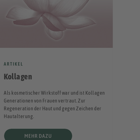
ARTIKEL
ARTI
Kollagen
Wo
Als kosmetischer Wirkstoff war und ist Kollagen
Kenns
Generationen von Frauen vertraut. Zur
sein 
Regeneration der Haut und gegen Zeichen der
Hautalterung.
MEHR DAZU