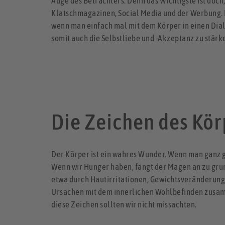
Auge des Betrachters. Denn das Wichtigste ist doch,
Klatschmagazinen, Social Media und der Werbung. D
wenn man einfach mal mit dem Körper in einen Dialo
somit auch die Selbstliebe und -Akzeptanz zu stärk
Die Zeichen des Kör
Der Körper ist ein wahres Wunder. Wenn man ganz ge
Wenn wir Hunger haben, fängt der Magen an zu gru
etwa durch Hautirritationen, Gewichtsveränderung
Ursachen mit dem innerlichen Wohlbefinden zusamme
diese Zeichen sollten wir nicht missachten.