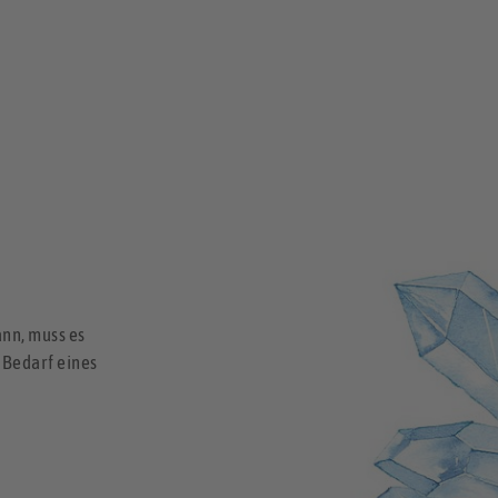
ann, muss es
 Bedarf eines