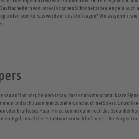
 sich in der eigenen Haut wohlzufühlen und sich ein eigenes Schönh
as Nacheifern von unrealistischen Schönheitsidealen geht auch a
g treten könnte, was würde er uns bloß sagen? Wir zeigen dir, wie
en.
pers
nau auf ihn hört, bemerkt man, dass er uns manchmal klare Signale 
mmeln und sich zusammenzuziehen, und auch bei Stress, Unwohlsei
en oder kraftloses Haar. Hinzu kommt dann noch das Gedankenkar
n. Egal, in welcher Situation man sich befindet – der Körper tra