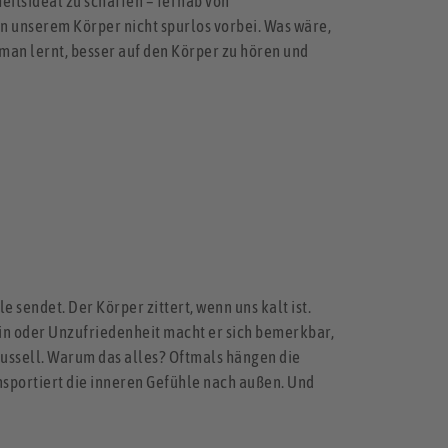
eitsideal zu schaffen – fernab von
n unserem Körper nicht spurlos vorbei. Was wäre,
 man lernt, besser auf den Körper zu hören und
sendet. Der Körper zittert, wenn uns kalt ist.
n oder Unzufriedenheit macht er sich bemerkbar,
ussell. Warum das alles? Oftmals hängen die
nsportiert die inneren Gefühle nach außen. Und