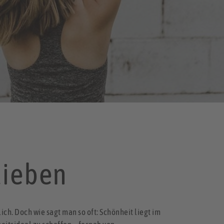
 lieben
ch. Doch wie sagt man so oft: Schönheit liegt im