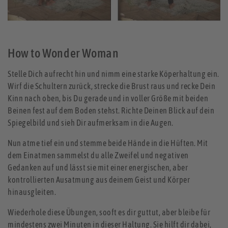
How to Wonder Woman
Stelle Dich aufrecht hin und nimm eine starke Köperhaltung ein.
Wirf die Schultern zurück, strecke die Brust raus und recke Dein
Kinn nach oben, bis Du gerade und in voller Größe mit beiden
Beinen fest auf dem Boden stehst. Richte Deinen Blick auf dein
Spiegelbild und sieh Dir aufmerksam in die Augen.
Nun atme tief ein und stemme beide Hände in die Hüften. Mit
dem Einatmen sammelst du alle Zweifel und negativen
Gedanken auf und lässt sie mit einer energischen, aber
kontrollierten Ausatmung aus deinem Geist und Körper
hinausgleiten.
Wiederhole diese Übungen, sooft es dir guttut, aber bleibe für
mindestens zwei Minuten in dieser Haltung. Sie hilft dir dabei,