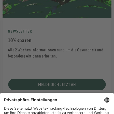
NEWSLETTER
10% sparen
Alle 2 Wochen Informationen rund um die Gesundheit und
besondere Aktionen erhalten.
MELDE DICH JETZT AN