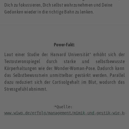
Dich zu fokussieren, Dich selbst wahrzunehmen und Deine
Gedanken wieder in die richtige Bahn zu lenken.
Power-Fakt:
Laut einer Studie der Harvard Universität* erhöht sich der
Testosteronspiegel durch starke und selbstbewusste
Körperhaltungen wie der Wonder-Woman-Pose. Dadurch kann
das Selbstbewusstsein unmittelbar gestärkt werden. Parallel
dazu reduziert sich der Cortisolgehalt im Blut, wodurch das
Stressgefühl abnimmt.
www.wiwo.de/erfolg/management/mimik-und-gestik-wie-koe