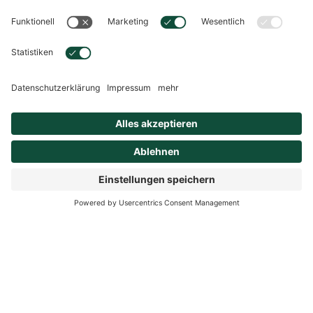
Anmelden
Ja, ich möchte zukünftig von hübner® Informationen
zu den Produkten und Angeboten per E-Mail
zugesendet bekommen. Dieses Einverständnis kann
ich jederzeit unter info@huebner-vital.de widerrufen.
Ich stimme zu, dass meine Daten gespeichert werden.
Ich habe die Datenschutzerklärung zur Kenntnis
genommen.