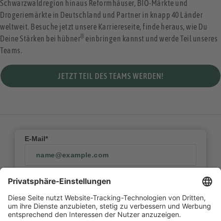
Schwarzwaldregion hinaus Reformhäuser, BIO-Märkte und
Drogeriemärkte in Deutschland und Partner in knapp 40 Länder
weltweit. Besuche jetzt unsere Karriereseite, finde heraus, wie Du
®
Deine Stärken bei hübner
einbringen kannst und werde Teil unseres
Teams.
JETZT TEIL DES TEAMS WERDEN!
E-Mail*
Vorname*
Nachname*