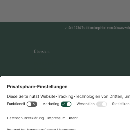
✓ Seit 1936 Tradition inspiriert vom Schwarzwal
Übersicht
AGB & Widerruf
Datenschutz
FAQ's
Händler Login
Impressum
Karriere
Kontakt
Nebenwirkungen Formular
Hinweisgebersystem
Presse