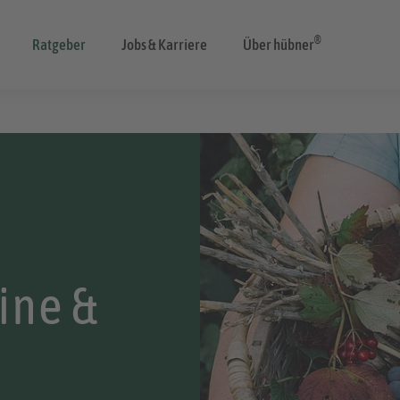
®
Ratgeber
Jobs & Karriere
Über hübner
ine &