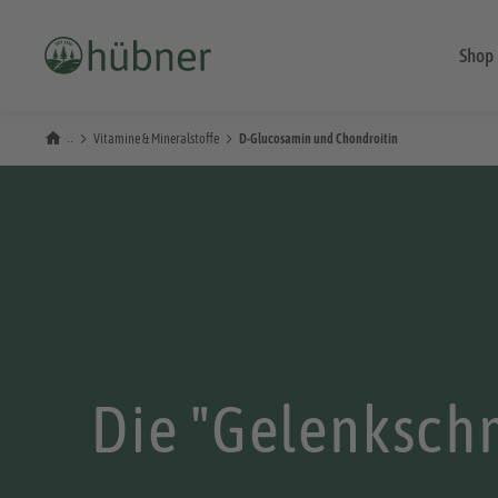
Shop
Vitamine & Mineralstoffe
D-Glucosamin und Chondroitin
Die "Gelenksch