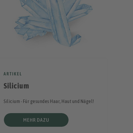
NEW
10 
ARTIKEL
Alle 
Silicium
Gesun
Silicium - Für gesundes Haar, Haut und Nägel!
MEHR DAZU