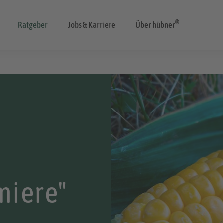
®
Ratgeber
Jobs & Karriere
Über hübner
miere"