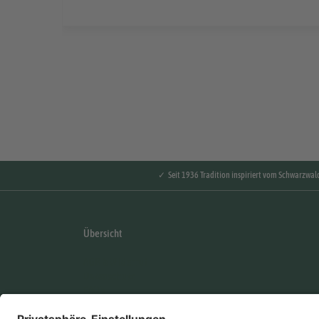
✓ Seit 1936 Tradition inspiriert vom Schwarzwal
Übersicht
AGB & Widerruf
Datenschutz
FAQ's
Händler Login
Impressum