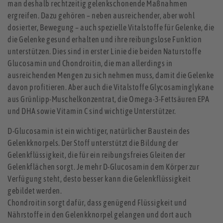
man deshalb rechtzeitig gelenkschonende Maßnahmen
ergreifen. Dazu gehören – neben ausreichender, aber wohl
dosierter, Bewegung – auch spezielle Vitalstoffe für Gelenke, die
die Gelenke gesund erhalten und ihre reibungslose Funktion
unterstützen. Dies sind in erster Linie die beiden Naturstoffe
Glucosamin und Chondroitin, die man allerdings in
ausreichenden Mengen zu sich nehmen muss, damit die Gelenke
davon profitieren. Aber auch die Vitalstoffe Glycosaminglykane
aus Grünlipp-Muschelkonzentrat, die Omega-3-Fettsäuren EPA
und DHA sowie Vitamin C sind wichtige Unterstützer.
D-Glucosamin ist ein wichtiger, natürlicher Baustein des
Gelenkknorpels. Der Stoff unterstützt die Bildung der
Gelenkflüssigkeit, die für ein reibungsfreies Gleiten der
Gelenkflächen sorgt. Je mehr D-Glucosamin dem Körper zur
Verfügung steht, desto besser kann die Gelenkflüssigkeit
gebildet werden.
Chondroitin sorgt dafür, dass genügend Flüssigkeit und
Nährstoffe in den Gelenkknorpel gelangen und dort auch