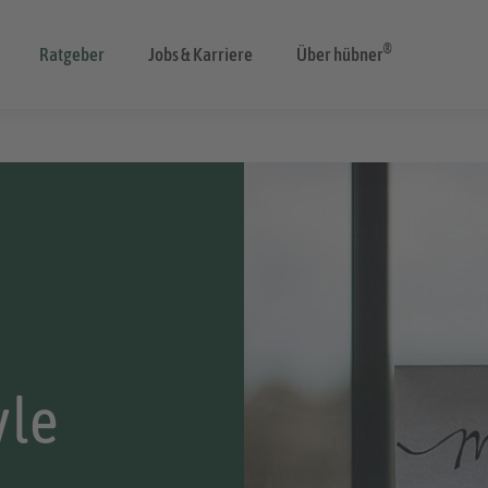
®
Ratgeber
Jobs & Karriere
Über hübner
yle