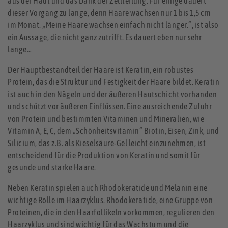
aus der Haut und das Dank der Zellteilung. Für einige dauert
dieser Vorgang zu lange, denn Haare wachsen nur 1 bis 1,5 cm
im Monat. „Meine Haare wachsen einfach nicht länger.“, ist also
ein Aussage, die nicht ganz zutrifft. Es dauert eben nur sehr
lange…
Der Hauptbestandteil der Haare ist Keratin, ein robustes
Protein, das die Struktur und Festigkeit der Haare bildet. Keratin
ist auch in den Nägeln und der äußeren Hautschicht vorhanden
und schützt vor äußeren Einflüssen. Eine ausreichende Zufuhr
von Protein und bestimmten Vitaminen und Mineralien, wie
Vitamin A, E, C, dem „Schönheitsvitamin“ Biotin, Eisen, Zink, und
Silicium, das z.B. als Kieselsäure-Gel leicht einzunehmen, ist
entscheidend für die Produktion von Keratin und somit für
gesunde und starke Haare.
Neben Keratin spielen auch Rhodokeratide und Melanin eine
wichtige Rolle im Haarzyklus. Rhodokeratide, eine Gruppe von
Proteinen, die in den Haarfollikeln vorkommen, regulieren den
Haarzyklus und sind wichtig für das Wachstum und die