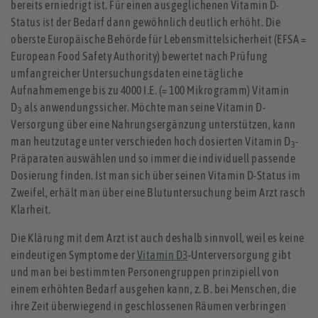
bereits erniedrigt ist. Für einen ausgeglichenen Vitamin D-
Status ist der Bedarf dann gewöhnlich deutlich erhöht. Die
oberste Europäische Behörde für Lebensmittelsicherheit (EFSA =
European Food Safety Authority) bewertet nach Prüfung
umfangreicher Untersuchungsdaten eine tägliche
Aufnahmemenge bis zu 4000 I.E. (= 100 Mikrogramm) Vitamin
D
als anwendungssicher. Möchte man seine Vitamin D-
3
Versorgung über eine Nahrungsergänzung unterstützen, kann
man heutzutage unter verschieden hoch dosierten Vitamin D
-
3
Präparaten auswählen und so immer die individuell passende
Dosierung finden. Ist man sich über seinen Vitamin D-Status im
Zweifel, erhält man über eine Blutuntersuchung beim Arzt rasch
Klarheit.
Die Klärung mit dem Arzt ist auch deshalb sinnvoll, weil es keine
eindeutigen Symptome der
Vitamin D3
-Unterversorgung gibt
und man bei bestimmten Personengruppen prinzipiell von
einem erhöhten Bedarf ausgehen kann, z. B. bei Menschen, die
ihre Zeit überwiegend in geschlossenen Räumen verbringen