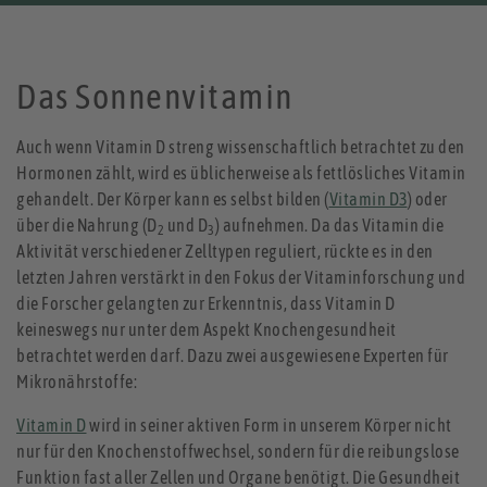
Das Sonnenvitamin
Auch wenn Vitamin D streng wissenschaftlich betrachtet zu den
Hormonen zählt, wird es üblicherweise als fettlösliches Vitamin
gehandelt. Der Körper kann es selbst bilden (
Vitamin D3
) oder
über die Nahrung (D
und D
) aufnehmen. Da das Vitamin die
2
3
Aktivität verschiedener Zelltypen reguliert, rückte es in den
letzten Jahren verstärkt in den Fokus der Vitaminforschung und
die Forscher gelangten zur Erkenntnis, dass Vitamin D
keineswegs nur unter dem Aspekt Knochengesundheit
betrachtet werden darf. Dazu zwei ausgewiesene Experten für
Mikronährstoffe:
Vitamin D
wird in seiner aktiven Form in unserem Körper nicht
nur für den Knochenstoffwechsel, sondern für die reibungslose
Funktion fast aller Zellen und Organe benötigt. Die Gesundheit