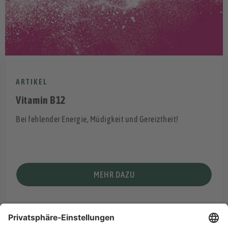
ARTIKEL
Vitamin B12
Bei fehlender Energie, Müdigkeit und Gereiztheit!
MEHR DAZU