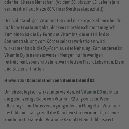
oder bei älteren Menschen. (Ab dem 30. bis zum 65. Lebensjahr
verliert die Haut bis zu 80 % ihrer Synthesekapazität!)
Den vollständigen Vitamin D-Bedarf des Körpers allein über die
tägliche Ernährung abzudecken ist praktisch nicht möglich.
Zum einen ist die D
-Form des Vitamins, die mit Hilfe der
3
Sonnenstrahlung vom Körper selbst synthetisiert wird,
wirksamer ist als die D
-Form aus der Nahrung. Zum anderen ist
2
Vitamin D
in nennenswerten Mengen nur in wenigen
3
fettreichen Lebensmitteln, etwa in fettem Fisch, Lebertran, Eiern
und Butter enthalten.
Hinweis zur Kombination von Vitamin D3 und K2:
Um physiologisch wirksam zu werden, ist
Vitamin D3
nicht auf
die gleichzeitige Gabe von Vitamin K2 angewiesen. Wenn
allerdings eine Unterversorgung oder ein Mangel an Vitamin K
besteht und man gezielt die Knochen stärken möchte, ist eine
kombinierte Gabe der Vitamine K2 und D3 empfehlenswert.