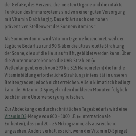
der Gefäße, des Herzens, die meisten Organe und die intakte
Funktion des Immunsystems sind von einer guten Versorgung
mit Vitamin D abhängig. Das erklärt auch den hohen
präventiven Stellenwert des Sonnenvitamins.
*
Als Sonnenvitamin wird Vitamin D gerne bezeichnet, weil der
tägliche Bedarf zu rund 90 % über die ultraviolette Strahlung
der Sonne, die auf die Haut auftrifft, gebildet werden kann. Über
die Wintermonate können die UVB-Strahlen (=
Wellenlängenbereich von 290 bis 315 Nanometern) die für die
Vitaminbildung erforderliche Strahlungsintensität in unseren
Breitengraden jedoch nicht erreichen. Allein klimatisch bedingt
kann der Vitamin D-Spiegel in den dunkleren Monaten folglich
leicht in eine Unterversorgung rutschen.
Zur Abdeckung des durchschnittlichen Tagesbedarfs wird eine
Vitamin D3
-Menge von 800 – 1000 I.E. (= Internationale
Einheiten), das sind 20 – 25 Mikrogramm, als ausreichend
angesehen. Anders verhält es sich, wenn der Vitamin D-Spiegel