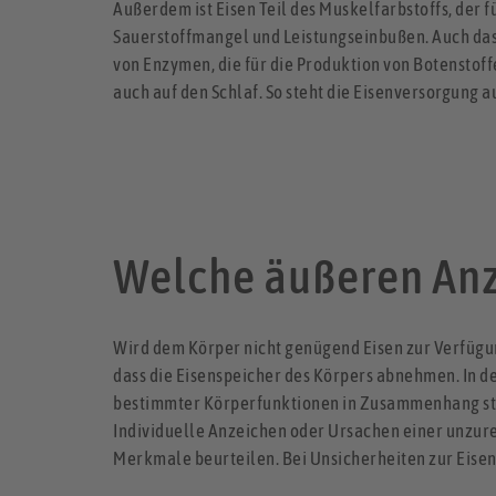
Außerdem ist Eisen Teil des Muskelfarbstoffs, der 
Sauerstoffmangel und Leistungseinbußen. Auch das I
von Enzymen, die für die Produktion von Botenstof
auch auf den Schlaf. So steht die Eisenversorgung 
Welche äußeren Anz
Wird dem Körper nicht genügend Eisen zur Verfügun
dass die Eisenspeicher des Körpers abnehmen. In d
bestimmter Körperfunktionen in Zusammenhang ste
Individuelle Anzeichen oder Ursachen einer unzure
Merkmale beurteilen. Bei Unsicherheiten zur Eisen