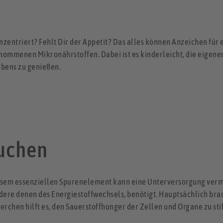
zentriert? Fehlt Dir der Appetit? Das alles können Anzeichen für e
ommenen Mikronährstoffen. Dabei ist es kinderleicht, die eigenen
ebens zu genießen.
auchen
esem essenziellen Spurenelement kann eine Unterversorgung verm
ere denen des Energiestoffwechsels, benötigt. Hauptsächlich brauc
erchen hilft es, den Sauerstoffhunger der Zellen und Organe zu sti