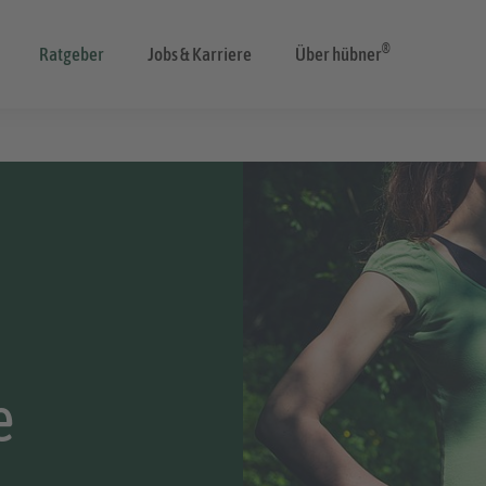
®
Ratgeber
Jobs & Karriere
Über hübner
t
e