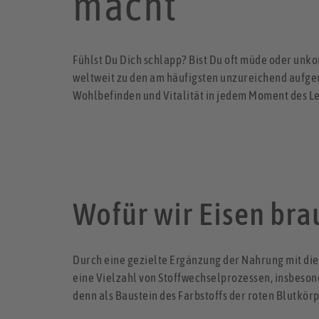
macht
Fühlst Du Dich schlapp? Bist Du oft müde oder unkon
weltweit zu den am häufigsten unzureichend aufgen
Wohlbefinden und Vitalität in jedem Moment des L
Wofür wir Eisen br
Durch eine gezielte Ergänzung der Nahrung mit di
eine Vielzahl von Stoffwechselprozessen, insbesond
denn als Baustein des Farbstoffs der roten Blutkörp