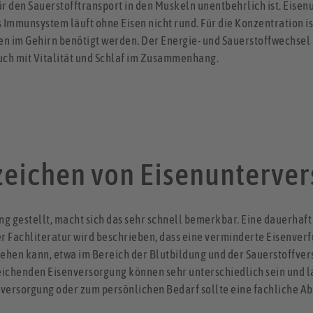
für den Sauerstofftransport in den Muskeln unentbehrlich ist. Eise
mmunsystem läuft ohne Eisen nicht rund. Für die Konzentration is
fen im Gehirn benötigt werden. Der Energie- und Sauerstoffwechse
auch mit Vitalität und Schlaf im Zusammenhang.
eichen von Eisenunterver
g gestellt, macht sich das sehr schnell bemerkbar. Eine dauerhaf
er Fachliteratur wird beschrieben, dass eine verminderte Eisenv
hen kann, etwa im Bereich der Blutbildung und der Sauerstoffve
ichenden Eisenversorgung können sehr unterschiedlich sein und la
versorgung oder zum persönlichen Bedarf sollte eine fachliche A