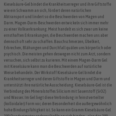
Kieselsäure-Gel bindet die Krankheitserreger und ihre Giftstoffe
wie ein Schwamm an sich, fördert deren natürlichen
Abtransport und lindert so die Beschwerden von Magen und
Darm. Magen-Darm-Beschwerden entwickeln sich immer mehr
zu einer Volkserkrankung. Meist handelt es sich zwar um keine
ernsthaften Erkrankungen, die Beschwerden machen uns aber
dennoch oft sehr zu schaffen. Bauchschmerzen, Übelkeit,
Erbrechen, Blähungen und Durchfall quälen uns körperlich oder
psychisch. Die meisten gehen deswegen nicht zum Arzt, sondern
versuchen, sich selbst zu kurieren. Mit einem Magen-Darm Gel
mit Kieselsäure kann man die Beschwerden auf natürliche
Weise behandeln. Der Wirkstoff Kieselsäure-Gel bindet die
Krankheitserreger und deren Giftstoffe in Magen und Darm und
unterstützt ihre natürliche Ausscheidung. Kieselsäure-Gel ist die
Verbindung des Mineralstoffes Silicium mit Sauerstoff (SiO2)
und Wasser. Im Gel liegt diese Verbindung in feinstverteilter
(kolloidaler) Form vor, deren Besonderheit die außergewöhnlich
hohe Bindungsfähigkeit ist. So kann ein Gramm Kieselsäure-Gel
300 Quadratmeter anderer Stoffe an sich binden - also das 300-