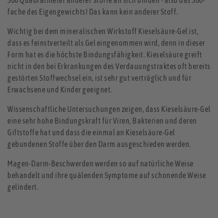
fache des Eigengewichts! Das kann kein anderer Stoff.
Wichtig bei dem mineralischen Wirkstoff Kieselsäure-Gel ist,
dass es feinstverteilt als Gel eingenommen wird, denn in dieser
Form hat es die höchste Bindungsfähigkeit. Kieselsäure greift
nicht in den bei Erkrankungen des Verdauungstraktes oft bereits
gestörten Stoffwechsel ein, ist sehr gut verträglich und für
Erwachsene und Kinder geeignet.
Wissenschaftliche Untersuchungen zeigen, dass Kieselsäure-Gel
eine sehr hohe Bindungskraft für Viren, Bakterien und deren
Giftstoffe hat und dass die einmal an Kieselsäure-Gel
gebundenen Stoffe über den Darm ausgeschieden werden.
Magen-Darm-Beschwerden werden so auf natürliche Weise
behandelt und ihre quälenden Symptome auf schonende Weise
gelindert.