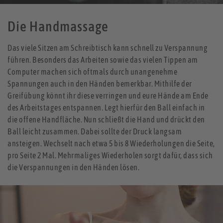
Die Handmassage
Das viele Sitzen am Schreibtisch kann schnell zu Verspannung
führen. Besonders das Arbeiten sowie das vielen Tippen am
Computer machen sich oftmals durch unangenehme
Spannungen auch in den Händen bemerkbar. Mithilfe der
Greifübung könnt ihr diese verringen und eure Hände am Ende
des Arbeitstages entspannen. Legt hierfür den Ball einfach in
die offene Handfläche. Nun schließt die Hand und drückt den
Ball leicht zusammen. Dabei sollte der Druck langsam
ansteigen. Wechselt nach etwa 5 bis 8 Wiederholungen die Seite,
pro Seite 2 Mal. Mehrmaliges Wiederholen sorgt dafür, dass sich
die Verspannungen in den Händen lösen.