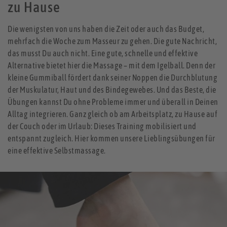
zu Hause
Die wenigsten von uns haben die Zeit oder auch das Budget,
mehrfach die Woche zum Masseur zu gehen. Die gute Nachricht,
das musst Du auch nicht. Eine gute, schnelle und effektive
Alternative bietet hier die Massage – mit dem Igelball. Denn der
kleine Gummiball fördert dank seiner Noppen die Durchblutung
der Muskulatur, Haut und des Bindegewebes. Und das Beste, die
Übungen kannst Du ohne Probleme immer und überall in Deinen
Alltag integrieren. Ganz gleich ob am Arbeitsplatz, zu Hause auf
der Couch oder im Urlaub: Dieses Training mobilisiert und
entspannt zugleich. Hier kommen unsere Lieblingsübungen für
eine effektive Selbstmassage.