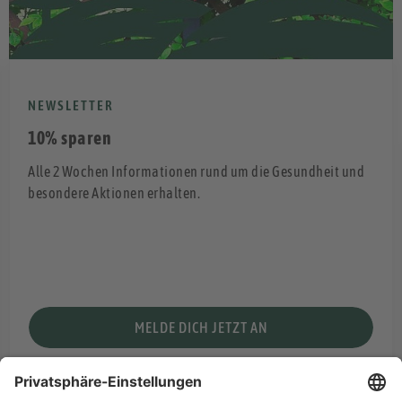
NEWSLETTER
10% sparen
Alle 2 Wochen Informationen rund um die Gesundheit und
besondere Aktionen erhalten.
MELDE DICH JETZT AN