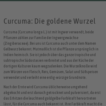
Curcuma: Die goldene Wurzel
Curcuma (Curcuma longa L.) ist mit Ingwer verwandt, beide
Pflanzen zählen zur Familie der Ingwergewächse
(Zingiberaceae). Bei uns ist Curcuma auch unter dem Namen
Gelbwurz bekannt. Mutmaßlich ist die Pflanze ursprünglich in
Indien heimisch. Sie ist jedoch über das ganze tropische und
subtropische Südostasien verbreitet und aus der Küche der
dortigen Kulturen kaum wegzudenken. Die Wurzelknolle wird
zum Würzen von Fleisch, Reis, Gemüsen, Salat und Süßspeisen
verwendet und verleiht eine erdig-würzige Grundnote.
Nach der Ernte wird Curcuma üblicherweise umgehend
abgekocht und erst danach getrocknet und pulverisiert, da erst
das Erhitzen die leuchtend goldgelbe Farbkraft hervortreten
lässt, für die Curcuma auch bekannt ist. Ihre Farbkraft macht die