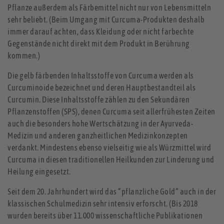
Pflanze außerdem als Färbemittel nicht nur von Lebensmitteln
sehr beliebt. (Beim Umgang mit Curcuma-Produkten deshalb
immer darauf achten, dass Kleidung oder nicht farbechte
Gegenstände nicht direkt mit dem Produkt in Berührung
kommen.)
Die gelb färbenden Inhaltsstoffe von Curcuma werden als
Curcuminoide bezeichnet und deren Hauptbestandteil als
Curcumin. Diese Inhaltsstoffe zählen zu den Sekundären
Pflanzenstoffen (SPS), denen Curcuma seit allerfrühesten Zeiten
auch die besonders hohe Wertschätzung in der Ayurveda-
Medizin und anderen ganzheitlichen Medizinkonzepten
verdankt. Mindestens ebenso vielseitig wie als Würzmittel wird
Curcuma in diesen traditionellen Heilkunden zur Linderung und
Heilung eingesetzt.
Seit dem 20. Jahrhundert wird das “pflanzliche Gold“ auch in der
klassischen Schulmedizin sehr intensiv erforscht. (Bis 2018
wurden bereits über 11.000 wissenschaftliche Publikationen