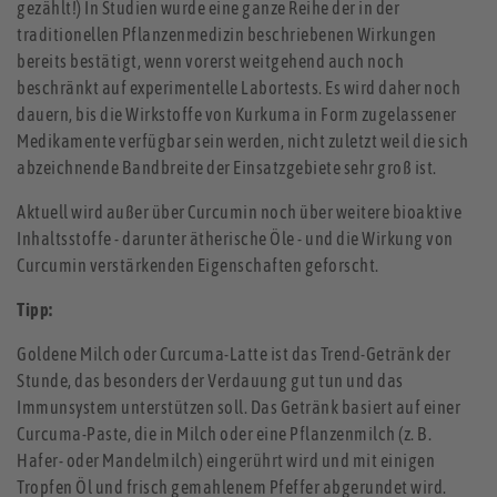
gezählt!) In Studien wurde eine ganze Reihe der in der
traditionellen Pflanzenmedizin beschriebenen Wirkungen
bereits bestätigt, wenn vorerst weitgehend auch noch
beschränkt auf experimentelle Labortests. Es wird daher noch
dauern, bis die Wirkstoffe von Kurkuma in Form zugelassener
Medikamente verfügbar sein werden, nicht zuletzt weil die sich
abzeichnende Bandbreite der Einsatzgebiete sehr groß ist.
Aktuell wird außer über Curcumin noch über weitere bioaktive
Inhaltsstoffe - darunter ätherische Öle - und die Wirkung von
Curcumin verstärkenden Eigenschaften geforscht.
Tipp:
Goldene Milch oder Curcuma-Latte ist das Trend-Getränk der
Stunde, das besonders der Verdauung gut tun und das
Immunsystem unterstützen soll. Das Getränk basiert auf einer
Curcuma-Paste, die in Milch oder eine Pflanzenmilch (z. B.
Hafer- oder Mandelmilch) eingerührt wird und mit einigen
Tropfen Öl und frisch gemahlenem Pfeffer abgerundet wird.