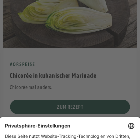
VORSPEISE
Chicorée in kubanischer Marinade
Chicorée mal anders.
ZUM REZEPT