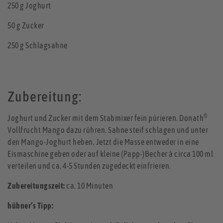
250 g Joghurt
50 g Zucker
250 g Schlagsahne
Zubereitung:
®
Joghurt und Zucker mit dem Stabmixer fein pürieren. Donath
Vollfrucht Mango dazu rühren. Sahne steif schlagen und unter
den Mango-Joghurt heben. Jetzt die Masse entweder in eine
Eismaschine geben oder auf kleine (Papp-)Becher à circa 100 ml
verteilen und ca. 4-5 Stunden zugedeckt einfrieren.
Zubereitungszeit:
ca. 10 Minuten
hübner’s Tipp: