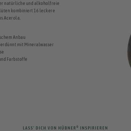
r natürliche und alkoholfreie
blüten kombiniert 16 leckere
us Acerola.
gischem Anbau
 verdünnt mit Mineralwasser
se
und Farbstoffe
®
LASS' DICH VON HÜBNER
INSPIRIEREN