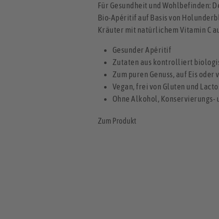
Für Gesundheit und Wohlbefinden: De
Bio-Apéritif auf Basis von Holunder
Kräuter mit natürlichem Vitamin C a
Gesunder Apéritif
Zutaten aus kontrolliert biolo
Zum puren Genuss, auf Eis oder
Vegan, frei von Gluten und Lacto
Ohne Alkohol, Konservierungs- 
Zum Produkt