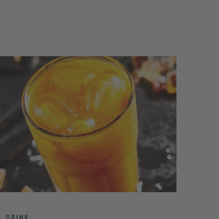
VOR
DRINK