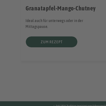
Granatapfel-Mango-Chutney
Ideal auch für unterwegs oder in der
 als
Mittagspause.
ZUM REZEPT
✓ Seit 1936 Tradition inspiriert vom Schwarzwal