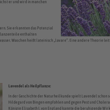
ächst er und wird in manchen
rn. Sie erkannten das Potenzial
flanzenteile enthalten
wasser. Waschen heißt lateinisch „lavare“. Eine andere Theorie lei
Lavendel als Heilpflanze:
In der Geschichte der Naturheilkunde spielt Lavendel schon s
Hildegard von Bingen empfohlen und gegen Pest und Cholera i
Königin Elisabeth I. von England kannte die beruhigende Wirk