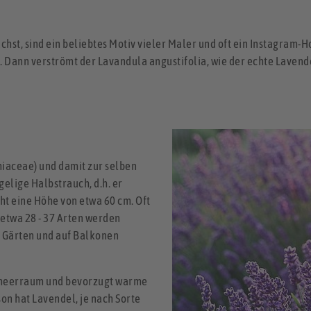
hst, sind ein beliebtes Motiv vieler Maler und oft ein Instagram-H
on. Dann verströmt der Lavandula angustifolia, wie der echte Laven
miaceae) und damit zur selben
gelige Halbstrauch, d.h. er
ht eine Höhe von etwa 60 cm. Oft
 etwa 28 - 37 Arten werden
n Gärten und auf Balkonen
lmeerraum und bevorzugt warme
on hat Lavendel, je nach Sorte