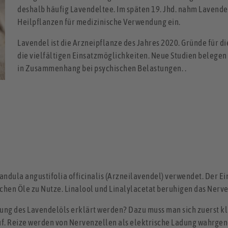
deshalb häufig Lavendeltee. Im späten 19. Jhd. nahm Lavendel 
Heilpflanzen für medizinische Verwendung ein.
Lavendel ist die Arzneipflanze des Jahres 2020. Gründe für die
die vielfältigen Einsatzmöglichkeiten. Neue Studien belegen
in Zusammenhang bei psychischen Belastungen. .
ndula angustifolia officinalis (Arzneilavendel) verwendet. Der Ei
schen Öle zu Nutze. Linalool und Linalylacetat beruhigen das Ner
ung des Lavendelöls erklärt werden? Dazu muss man sich zuerst kl
 auf. Reize werden von Nervenzellen als elektrische Ladung wahrgen