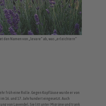
tet den Namen von „levare“ ab, was „erleichtern“
ehr früh eine Rolle. Gegen Kopfläuse wurde er von
m 16. und 17. Jahrhundert eingesetzt. Auch
ung von Lavendel. Sie litt unter Migräne und trank