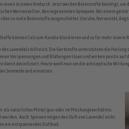
m-Ionen strömen hindurch. Jetzt werden Botenstoffe benötigt, um 
ischen Nervenzellen, den sogenannten Synapsen. Bei einem gestör
rden zu viele Botenstoffe ausgeschüttet. Unruhe, Nervosität, Angst
e Stoffe können Calcium-Kanäle blockieren und so für mehr innere 
des Lavendels hilfreich. Die Gerbstoffe unterstützen die Heilung 
nen Verspannungen und Blähungen lösen und wirken positiv auf de
 damit desinfiziert. Heute weiß man um die antiseptische Wirkun
 bei Sonnenbrand einsetzen.
r als natürliches Mittel (pur oder im Mischungsverhältnis
t werden. Auch Spinnen mögen den Duft von Lavendel nicht.
ben ein entspannendes Duftbad.