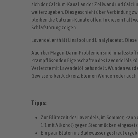
sich der Calcium-Kanal an der Zellwand und Calciu
weiterzugeben. Dies geschieht über Verbindung zw
bleiben die Calcium-Kanäle offen. In diesem Fall we
Schlafstörung zeigen.
Lavendel enthält Linalool und Linalylacetat. Dies
Auch bei Magen-Darm-Problemen sind Inhaltsstoffe 
krampflösenden Eigenschaften des Lavendelöls kön
Verletzte mit Lavendelöl behandelt. Wunden wurden
Gewissens bei Juckreiz, kleinen Wunden oder auch
Tipps:
Zur Blütezeit des Lavendels, im Sommer, kann e
1:1 mit Alkohol) gegen Stechmücken eingesetz
Ein paar Blüten ins Badewasser gestreut erge