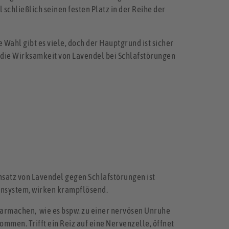
schließlich seinen festen Platz in der Reihe der
 Wahl gibt es viele, doch der Hauptgrund ist sicher
 die Wirksamkeit von Lavendel bei Schlafstörungen
nsatz von Lavendel gegen Schlafstörungen ist
vensystem, wirken krampflösend.
armachen, wie es bspw. zu einer nervösen Unruhe
ommen. Trifft ein Reiz auf eine Nervenzelle, öffnet