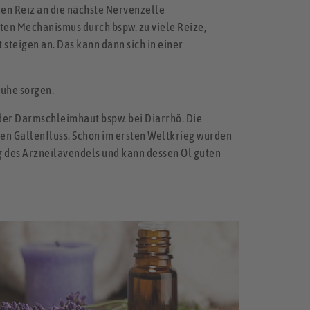
den Reiz an die nächste Nervenzelle
ten Mechanismus durch bspw. zu viele Reize,
 steigen an. Das kann dann sich in einer
Ruhe sorgen.
der Darmschleimhaut bspw. bei Diarrhö. Die
n Gallenfluss. Schon im ersten Weltkrieg wurden
g des Arzneilavendels und kann dessen Öl guten