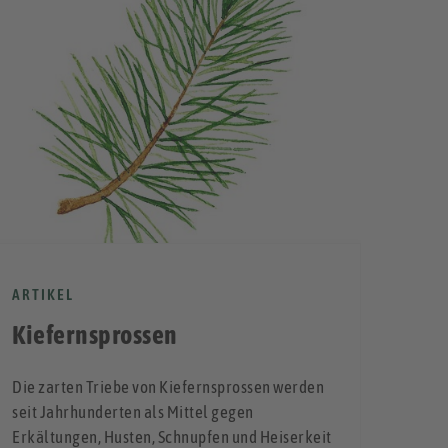
NEW
ARTIKEL
10 
Kiefernsprossen
Alle 
Die zarten Triebe von Kiefernsprossen werden
Gesun
seit Jahrhunderten als Mittel gegen
Erkältungen, Husten, Schnupfen und Heiserkeit