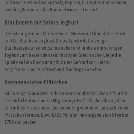
und nach Herzenslust mit Salz, Paprika, Curry, Koriandersamen,
Fenchel, Kurkuma oder Kümmel würzen. Lecker!
Blaubeeren mit Sahne-Joghurt
Das ist die gesunde Alternative zu Mousse au Chocolat, Eistorte
und Co: Blaubeer-Joghurt-Drops. Spieße dafür einige
Blaubeeren auf einen Zahnstocher und tunke sie in sahnigen
Joghurt, am besten den reichhaltigen Griechischen, lege die
Spieße auf ein Blech und gib sie ins Gefrierfach. Leicht
angefroren sind es erfrischend-fruchtige Lutscher.
Bananen-Hafer-Plätzchen
Süß-kernig: Nimm zwei reife Bananen und zerdrücke sie fein mit
2 Esslöffel Erdnussmus, 100 g kernige Haferflocken dazugeben
und mit Zimt verfeinern. Zu einem Teig verkneten und zu kleinen
Plätzchen formen. Etwa 10-15 Minuten im vorgeheizten Ofen bei
175 Grad backen.