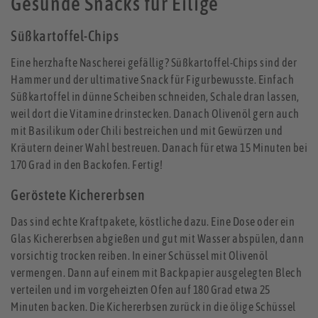
Gesunde Snacks für Eilige
Süßkartoffel-Chips
Eine herzhafte Nascherei gefällig? Süßkartoffel-Chips sind der
Hammer und der ultimative Snack für Figurbewusste. Einfach
Süßkartoffel in dünne Scheiben schneiden, Schale dran lassen,
weil dort die Vitamine drinstecken. Danach Olivenöl gern auch
mit Basilikum oder Chili bestreichen und mit Gewürzen und
Kräutern deiner Wahl bestreuen. Danach für etwa 15 Minuten bei
170 Grad in den Backofen. Fertig!
Geröstete Kichererbsen
Das sind echte Kraftpakete, köstliche dazu. Eine Dose oder ein
Glas Kichererbsen abgießen und gut mit Wasser abspülen, dann
vorsichtig trocken reiben. In einer Schüssel mit Olivenöl
vermengen. Dann auf einem mit Backpapier ausgelegten Blech
verteilen und im vorgeheizten Ofen auf 180 Grad etwa 25
Minuten backen. Die Kichererbsen zurück in die ölige Schüssel