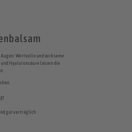
enbalsam
ie Augen: Wertvolle und wirksame
l und Hyaluronsäure lassen die
n.
tchen
igt
nd gut verträglich