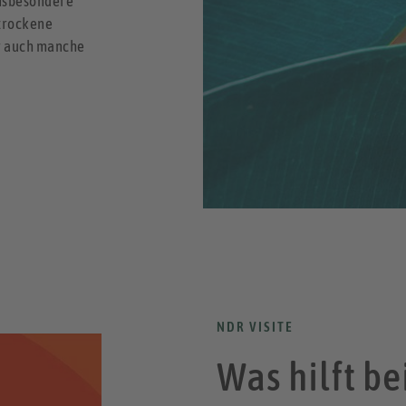
insbesondere
 trockene
r auch manche
NDR VISITE
Was hilft be