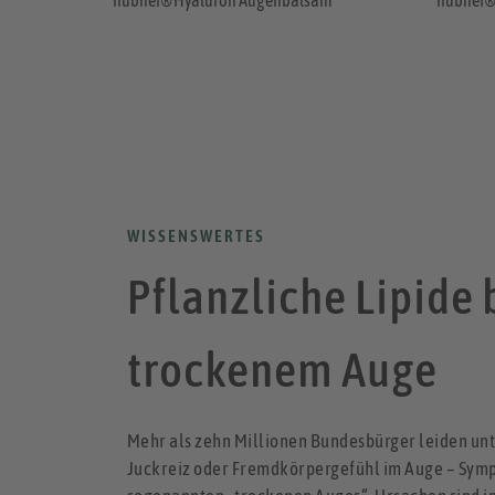
WISSENSWERTES
Pflanzliche Lipide 
trockenem Auge
Mehr als zehn Millionen Bundesbürger leiden un
Juckreiz oder Fremdkörpergefühl im Auge – Sym