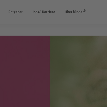
®
Ratgeber
Jobs & Karriere
Über hübner