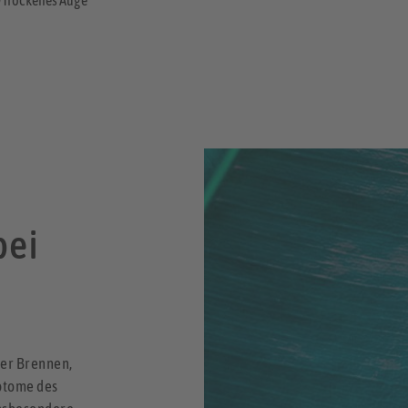
bei
ter Brennen,
ptome des