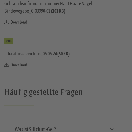
Gebrauchsinformation hübner Haut Haare Nägel
Bindewegebe_GI03990-01
(101 KB)
Download
PDF
Literaturverzeichnis_06.06.24
(50 KB)
Download
Häufig gestellte Fragen
Was ist Silicium-Gel?