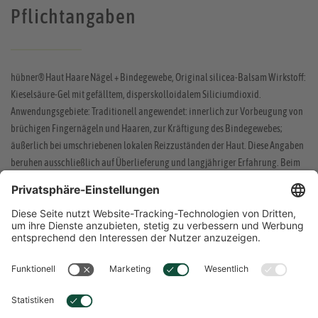
Pflichtangaben
hübner® Haut Haare Nägel + Bindegewebe, Original silicea-Balsam Wirkstoff:
Kieselsäure-Gel mit gefälltem, disperskolloidalem Siliciumdioxid.
Anwendungsgebiete: Traditionell angewendet: innerlich zur Vorbeugung von
brüchigen Fingernägeln und Haaren, zur Kräftigung des Bindegewebes;
äußerlich bei umschriebenen lokalen Reizzuständen der Haut. Diese Angaben
beruhen ausschließlich auf Überlieferung und langjähriger Erfahrung. Beim
Auftreten von Krankheitszeichen sollte ein Arzt aufgesucht werden. Zu Risiken
und Nebenwirkungen lesen Sie die Packungsbeilage und fragen Sie Ihre Ärztin,
Ihren Arzt oder in Ihrer Apotheke. Stand 04/19. Anton Hübner GmbH &amp; Co.
KG, 79238 Ehrenkirchen