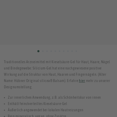
Traditionelles Arzneimittel mit Kieselsäure-Gel für Haut, Haare, Nägel
und Bindegewebe: Silicium-Gel hat eine nachgewiesene positive
Wirkung auf die Struktur von Haut, Haaren und Fingernägeln. (Alter
Name: Hübner Original silicea® Balsam). Erfahre
hier
mehr zu unserer
Designumstellung.
Zur innerlichen Anwendung, z.B. als Schönheitskur von innen
Enthält feinstverteiltes Kieselsäure-Gel
Äußerlich angewendet bei lokalen Hautreizungen
Rein mineralisch, vegan, ohne Zusätze