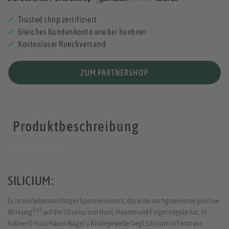
Trusted shop zertifiziert
Gleiches Kundenkonto wie bei huebner
Kostenloser Rueckversand
ZUM PARTNERSHOP
Produktbeschreibung
SILICIUM:
Es ist ein lebenswichtiges Spurenelement, das eine nachgewiesene positive
3;4;5
Wirkung
auf die Struktur von Haut, Haaren und Fingernägeln hat. In
hübner® Haut Haare Nägel + Bindegewebe liegt Silicium in Form von