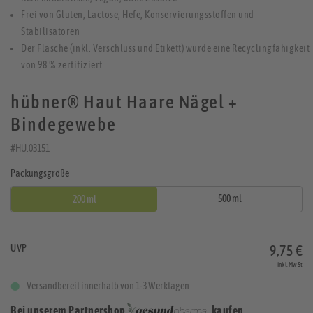
Frei von Gluten, Lactose, Hefe, Konservierungsstoffen und
Stabilisatoren
Der Flasche (inkl. Verschluss und Etikett) wurde eine Recyclingfähigkeit
von 98 % zertifiziert
hübner® Haut Haare Nägel +
Bindegewebe
#HU.03151
Packungsgröße
500 ml
200 ml
UVP
9,75 €
inkl. MwSt
Versandbereit innerhalb von 1-3 Werktagen
Bei unserem Partnershop
kaufen