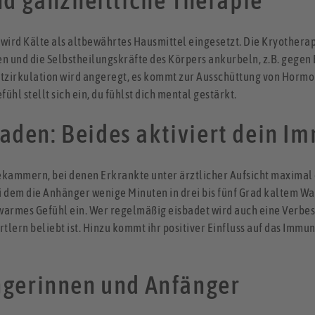
nd ganzheitliche Therapie
wird Kälte als altbewährtes Hausmittel eingesetzt. Die Kryothera
 und die Selbstheilungskräfte des Körpers ankurbeln, z.B. gegen
utzirkulation wird angeregt, es kommt zur Ausschüttung von Horm
 stellt sich ein, du fühlst dich mental gestärkt.
aden: Beides aktiviert dein 
ekammern, bei denen Erkrankte unter ärztlicher Aufsicht maximal d
ei dem die Anhänger wenige Minuten in drei bis fünf Grad kaltem Wa
-warmes Gefühl ein. Wer regelmäßig eisbadet wird auch eine Verbe
tlern beliebt ist. Hinzu kommt ihr positiver Einfluss auf das Immu
ngerinnen und Anfänger