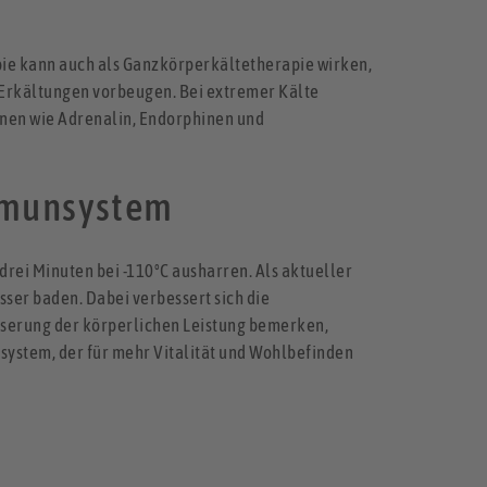
pie kann auch als Ganzkörperkältetherapie wirken,
 Erkältungen vorbeugen. Bei extremer Kälte
onen wie Adrenalin, Endorphinen und
Immunsystem
rei Minuten bei -110°C ausharren. Als aktueller
sser baden. Dabei verbessert sich die
sserung der körperlichen Leistung bemerken,
nsystem, der für mehr Vitalität und Wohlbefinden