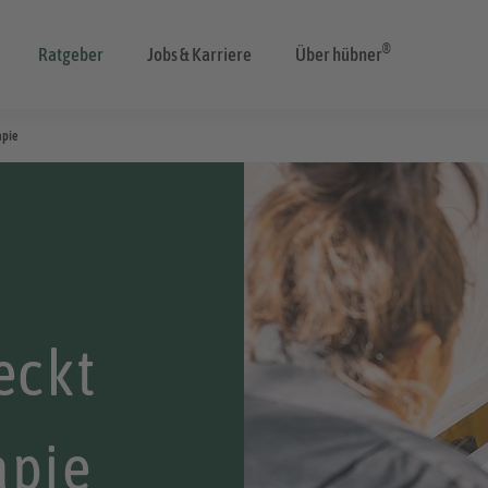
®
Ratgeber
Jobs & Karriere
Über hübner
apie
eckt
apie