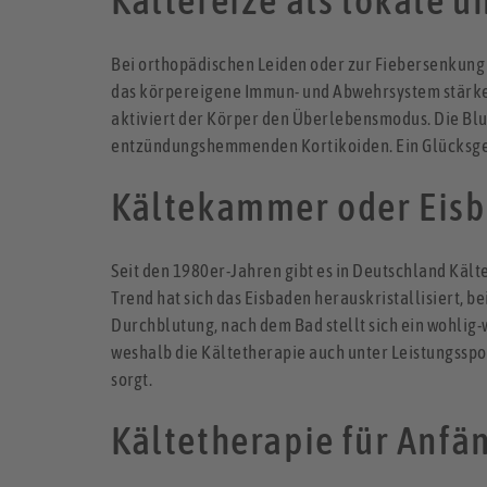
Kältereize als lokale u
Bei orthopädischen Leiden oder zur Fiebersenkung 
das körpereigene Immun- und Abwehrsystem stärken
aktiviert der Körper den Überlebensmodus. Die Bl
entzündungshemmenden Kortikoiden. Ein Glücksgefühl
Kältekammer oder Eisb
Seit den 1980er-Jahren gibt es in Deutschland Kält
Trend hat sich das Eisbaden herauskristallisiert, b
Durchblutung, nach dem Bad stellt sich ein wohlig
weshalb die Kältetherapie auch unter Leistungsspor
sorgt.
Kältetherapie für Anfä