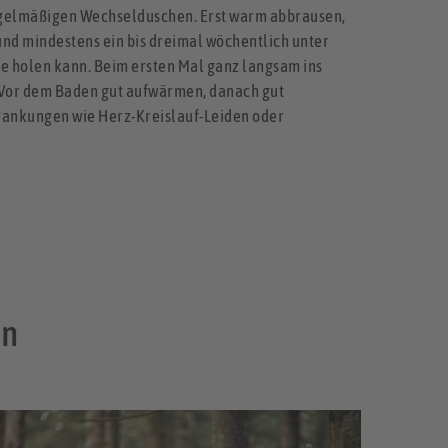
 regelmäßigen Wechselduschen. Erst warm abbrausen,
nd mindestens ein bis dreimal wöchentlich unter
lfe holen kann. Beim ersten Mal ganz langsam ins
. Vor dem Baden gut aufwärmen, danach gut
krankungen wie Herz-Kreislauf-Leiden oder
in