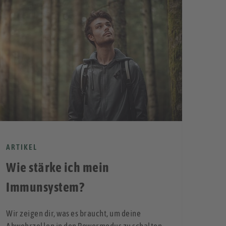
ARTIKEL
ARTI
Wie stärke ich mein
Ing
Immunsystem?
Aus d
Wir zeigen dir, was es braucht, um deine