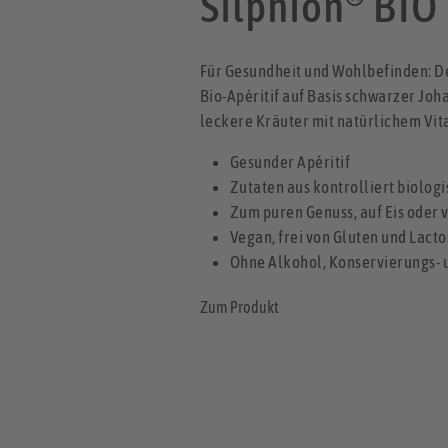
Silphion
BIO
Für Gesundheit und Wohlbefinden: De
Bio-Apéritif auf Basis schwarzer Jo
leckere Kräuter mit natürlichem Vit
Gesunder Apéritif
Zutaten aus kontrolliert biolo
Zum puren Genuss, auf Eis oder
Vegan, frei von Gluten und Lacto
Ohne Alkohol, Konservierungs- 
Zum Produkt