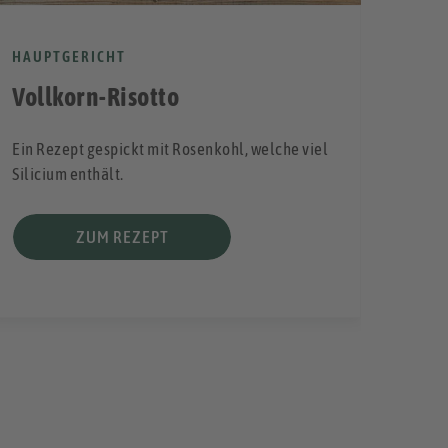
FRÜ
HAUPTGERICHT
Bl
Vollkorn-Risotto
Für e
Ein Rezept gespickt mit Rosenkohl, welche viel
Tag.
Silicium enthält.
ZUM REZEPT