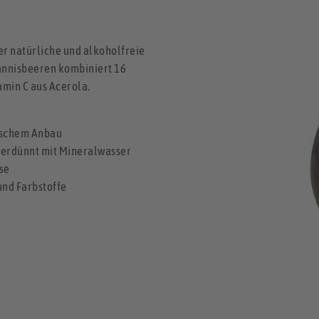
r natürliche und alkoholfreie
hannisbeeren kombiniert 16
amin C aus Acerola.
gischem Anbau
 verdünnt mit Mineralwasser
se
und Farbstoffe