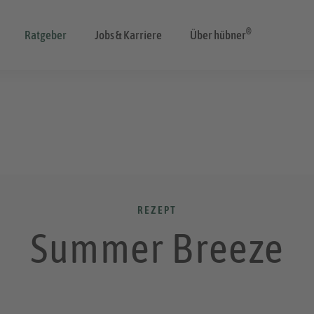
®
Ratgeber
Jobs & Karriere
Über hübner
REZEPT
Summer Breeze