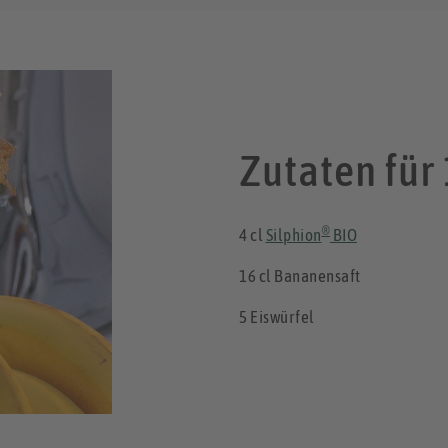
Zutaten für 
®
4 cl
Silphion
BIO
16 cl Bananensaft
5 Eiswürfel