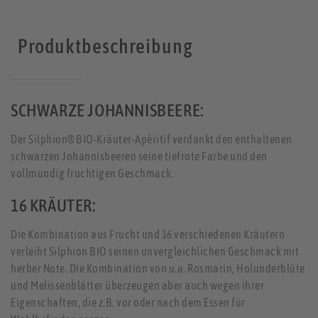
Produktbeschreibung
SCHWARZE JOHANNISBEERE:
Der Silphion® BIO-Kräuter-Apéritif verdankt den enthaltenen
schwarzen Johannisbeeren seine tiefrote Farbe und den
vollmundig fruchtigen Geschmack.
16 KRÄUTER:
Die Kombination aus Frucht und 16 verschiedenen Kräutern
verleiht Silphion BIO seinen unvergleichlichen Geschmack mit
herber Note. Die Kombination von u.a. Rosmarin, Holunderblüte
und Melissenblätter überzeugen aber auch wegen ihrer
Eigenschaften, die z.B. vor oder nach dem Essen für