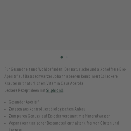
Für Gesundheit und Wohlbefinden: Der natürliche und alkoholfreie Bio-
Apéritif auf Basis schwarzer Johannisbeeren kombiniert 16 leckere
Kräuter mit natürlichem Vitamin C aus Acerola.
Leckere Rezeptideen mit
Silphion®
.
Gesunder Apéritif
Zutaten aus kontrolliert biologischem Anbau
Zum puren Genuss, auf Eis oder verdünnt mit Mineralwasser
Vegan (kein tierischer Bestandteil enthalten), frei von Gluten und
Lactose