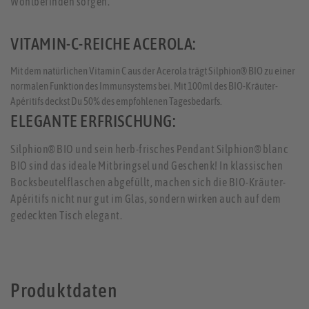
Wohlbefinden sorgen.
VITAMIN-C-REICHE ACEROLA:
Mit dem natürlichen Vitamin C aus der Acerola trägt Silphion® BIO zu einer
normalen Funktion des Immunsystems bei. Mit 100ml des BIO-Kräuter-
Apéritifs deckst Du 50% des empfohlenen Tagesbedarfs.
ELEGANTE ERFRISCHUNG:
Silphion® BIO und sein herb-frisches Pendant Silphion® blanc
BIO sind das ideale Mitbringsel und Geschenk! In klassischen
Bocksbeutelflaschen abgefüllt, machen sich die BIO-Kräuter-
Apéritifs nicht nur gut im Glas, sondern wirken auch auf dem
gedeckten Tisch elegant.
Produktdaten