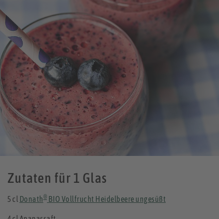
Zutaten für 1 Glas
®
5 cl
Donath
BIO Vollfrucht Heidelbeere ungesüßt
4 cl Ananassaft