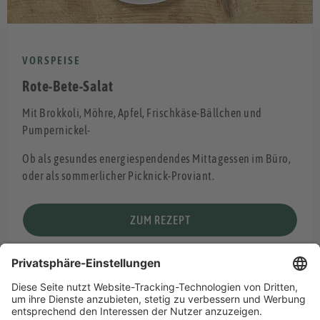
VORSPEISE
Rote-Bete-Salat
Mit Brokkoli, Möhre, Apfel, Frischkäse-Bällchen und
Pumpernickel-
Ob als gesundes energiespendendes Mittagessen im Büro,
oder als sommerlicher Picknick-Proviant.
ZUM REZEPT