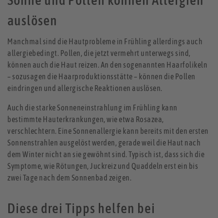
Sonne und Pollen können Allergien
auslösen
Manchmal sind die Hautprobleme in Frühling allerdings auch
allergiebedingt. Pollen, die jetzt vermehrt unterwegs sind,
können auch die Haut reizen. An den sogenannten Haarfolikeln
– sozusagen die Haarproduktionsstätte – können die Pollen
eindringen und allergische Reaktionen auslösen.
Auch die starke Sonneneinstrahlung im Frühling kann
bestimmte Hauterkrankungen, wie etwa Rosazea,
verschlechtern. Eine Sonnenallergie kann bereits mit den ersten
Sonnenstrahlen ausgelöst werden, gerade weil die Haut nach
dem Winter nicht an sie gewöhnt sind. Typisch ist, dass sich die
Symptome, wie Rötungen, Juckreiz und Quaddeln erst ein bis
zwei Tage nach dem Sonnenbad zeigen.
Diese drei Tipps helfen bei