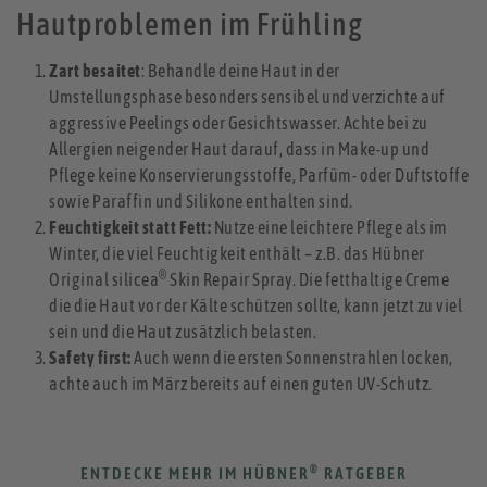
Hautproblemen im Frühling
Zart besaitet
: Behandle deine Haut in der
Umstellungsphase besonders sensibel und verzichte auf
aggressive Peelings oder Gesichtswasser. Achte bei zu
Allergien neigender Haut darauf, dass in Make-up und
Pflege keine Konservierungsstoffe, Parfüm- oder Duftstoffe
sowie Paraffin und Silikone enthalten sind.
Feuchtigkeit statt Fett:
Nutze eine leichtere Pflege als im
Winter, die viel Feuchtigkeit enthält – z.B. das Hübner
®
Original silicea
Skin Repair Spray. Die fetthaltige Creme
die die Haut vor der Kälte schützen sollte, kann jetzt zu viel
sein und die Haut zusätzlich belasten.
Safety first:
Auch wenn die ersten Sonnenstrahlen locken,
achte auch im März bereits auf einen guten UV-Schutz.
®
ENTDECKE MEHR IM HÜBNER
RATGEBER