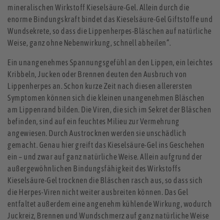
mineralischen Wirkstoff Kieselsäure-Gel. Allein durch die
enorme Bindungskraft bindet das Kieselsäure-Gel Giftstoffe und
Wundsekrete, so dass die Lippenherpes-Bläschen auf natürliche
Weise, ganz ohne Nebenwirkung, schnell abheilen“.
Ein unangenehmes Spannungsgefühl an den Lippen, ein leichtes
Kribbeln, Jucken oder Brennen deuten den Ausbruch von
Lippenherpes an. Schon kurze Zeit nach diesen allerersten
Symptomen können sich die kleinen unangenehmen Bläschen
am Lippenrand bilden. Die Viren, die sich im Sekret der Bläschen
befinden, sind auf ein feuchtes Milieu zur Vermehrung
angewiesen. Durch Austrocknen werden sie unschädlich
gemacht. Genau hier greift das Kieselsäure-Gel ins Geschehen
ein – und zwar auf ganz natürliche Weise. Allein aufgrund der
außergewöhnlichen Bindungsfähigkeit des Wirkstoffs
Kieselsäure-Gel trocknen die Bläschen rasch aus, so dass sich
die Herpes-Viren nicht weiter ausbreiten können. Das Gel
entfaltet außerdem eine angenehm kühlende Wirkung, wodurch
Juckreiz, Brennen und Wundschmerz auf ganz natürliche Weise