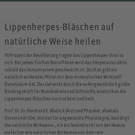
Lippenherpes-Bläschen auf
natürliche Weise heilen
90 Prozent der Bevölkerung tragen das Lippenherpes-Virus in
sich. Bei jedem fünften Betroffenen wird das Herpesvirus aktiv,
sobald das Immunsystem geschwächt ist. Doch es gibt ein
natürlich wirkendes Mittel mit dem mineralischen Wirkstoff
Kieselsäure-Gel. Das Gel wirkt durch die außergewöhnlich große
Bindungskraft für Wundsekrete und Giftstoffe, wodurch es die
Lippenherpes-Bläschen austrocknet und heilt.
Prof. Dr. Dr. Reinhard E. Wodick (Arzt und Physiker; ehemals
Universität Ulm, Institut für angewandte Physiologie), bestätigt
die natürliche Wirkweise: „Ich bin beeindruckt von der ebenso
einfachen wie natürlichen Wirkweise von dem rein