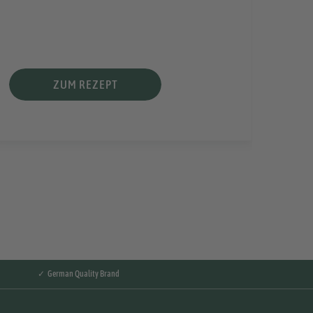
Ideal
Mitt
ZUM REZEPT
✓ German Quality Brand