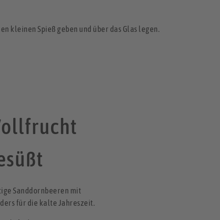
nen kleinen Spieß geben und über das Glas legen.
ollfrucht
esüßt
htige Sanddornbeeren mit
ers für die kalte Jahreszeit.