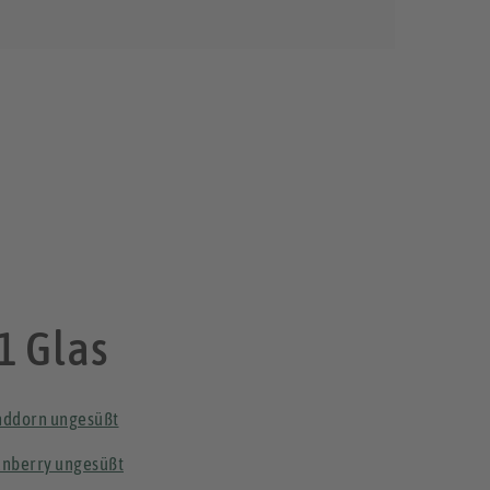
1 Glas
nddorn ungesüßt
anberry ungesüßt