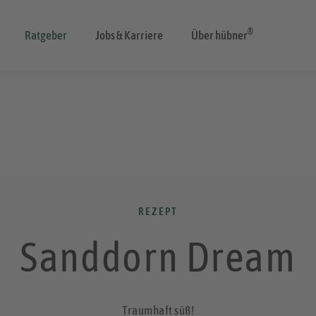
®
Ratgeber
Jobs & Karriere
Über hübner
REZEPT
Sanddorn Dream
Traumhaft süß!