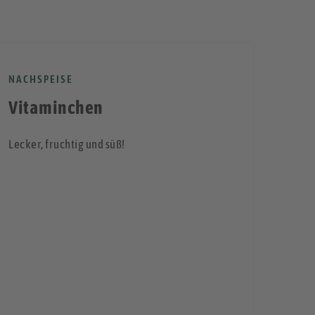
NACHSPEISE
Vitaminchen
Lecker, fruchtig und süß!
VOR
Gra