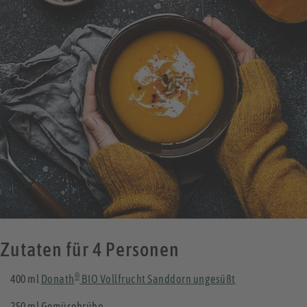
Zutaten für 4 Personen
®
400 ml
Donath
BIO Vollfrucht Sanddorn ungesüßt
250 ml Gemüsebrühe