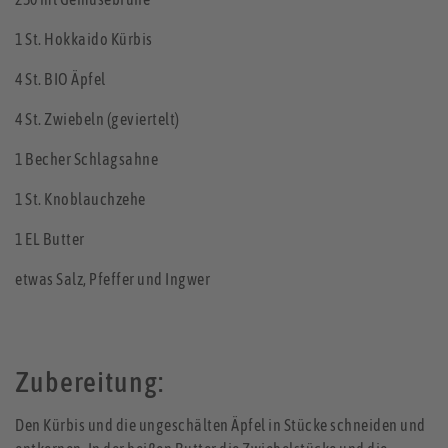
1 St. Hokkaido Kürbis
4 St. BIO Äpfel
4 St. Zwiebeln (geviertelt)
1 Becher Schlagsahne
1 St. Knoblauchzehe
1 EL Butter
etwas Salz, Pfeffer und Ingwer
Zubereitung:
Den Kürbis und die ungeschälten Äpfel in Stücke schneiden und