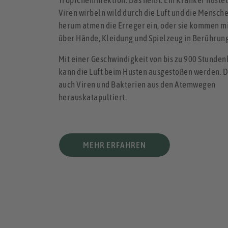
Tröpfcheninfektion. Das heißt: Ein Kranker hustet
Viren wirbeln wild durch die Luft und die Mensch
herum atmen die Erreger ein, oder sie kommen m
über Hände, Kleidung und Spielzeug in Berührung
Mit einer Geschwindigkeit von bis zu 900 Stunde
kann die Luft beim Husten ausgestoßen werden. 
auch Viren und Bakterien aus den Atemwegen
herauskatapultiert.
MEHR ERFAHREN