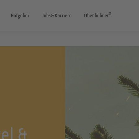
®
Ratgeber
Jobs & Karriere
Über hübner
el &