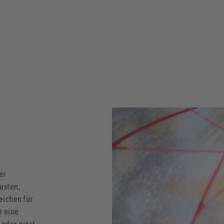
er
usten,
eichen für
r eine