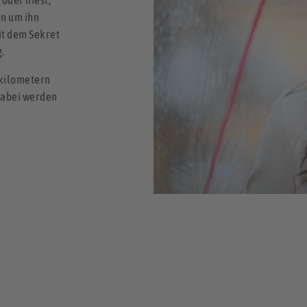
 oder niest,
en um ihn
it dem Sekret
.
nkilometern
Dabei werden