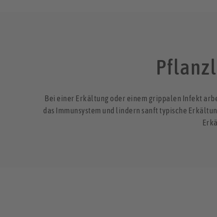
Pflanzl
Bei einer Erkältung oder einem grippalen Infekt ar
das Immunsystem und lindern sanft typische Erkältu
Erkä