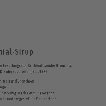
ial-Sirup
die Erkältungszeit: Schleimlösender Bronchial-
r Kräuterzubereitung seit 1922.
n, Hals und Bronchien
wege
Selbstreinigung der Atmungsorgane
luten und hergestellt in Deutschland