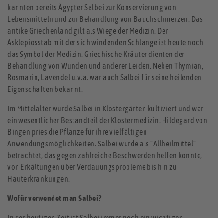
kannten bereits Ägypter Salbei zur Konservierung von
Lebensmitteln und zur Behandlung von Bauchschmerzen. Das
antike Griechenland gilt als Wiege der Medizin. Der
Asklepiosstab mit der sich windenden Schlange ist heute noch
das Symbol der Medizin. Griechische Kräuter dienten der
Behandlung von Wunden und anderer Leiden. Neben Thymian,
Rosmarin, Lavendel u.v.a. war auch Salbei für seine heilenden
Eigenschaften bekannt.
Im Mittelalter wurde Salbei in Klostergärten kultiviert und war
ein wesentlicher Bestandteil der Klostermedizin. Hildegard von
Bingen pries die Pflanze für ihre vielfältigen
Anwendungsmöglichkeiten. Salbei wurde als "Allheilmittel"
betrachtet, das gegen zahlreiche Beschwerden helfen konnte,
von Erkältungen über Verdauungsprobleme bis hin zu
Hauterkrankungen.
Wofür verwendet man Salbei?
In der heutigen Zeit ist Salbei immer noch ein wichtiger