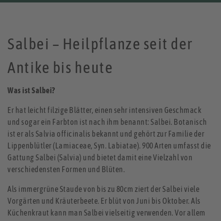
Salbei – Heilpflanze seit der
Antike bis heute
Was ist Salbei?
Er hat leicht filzige Blätter, einen sehr intensiven Geschmack
und sogar ein Farbton ist nach ihm benannt: Salbei. Botanisch
ist er als Salvia officinalis bekannt und gehört zur Familie der
Lippenblütler (Lamiaceae, Syn. Labiatae). 900 Arten umfasst die
Gattung Salbei (Salvia) und bietet damit eine Vielzahl von
verschiedensten Formen und Blüten.
Als immergrüne Staude von bis zu 80cm ziert der Salbei viele
Vorgärten und Kräuterbeete. Er blüt von Juni bis Oktober. Als
Küchenkraut kann man Salbei vielseitig verwenden. Vor allem