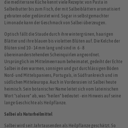
die mediterrane Küche kennt viele Rezepte: von Pasta in
Salbeibutter bis zum Fisch, der mit Salbeiblättern aromatisiert
gebraten oder gedünstet wird. Sogar in selbstgemachter
Limonade kann der Geschmack von Salbei überzeugen.
Optisch fällt die Staude durch ihre wintergrünen, haarigen
Blätter und ihre blauen bis violetten Blüten auf. Die Kelche der
Blüten sind 10 - 14 mm lang und sind in 6 - 8
übereinanderstehenden Scheinquirlen angeordnet.
Ursprünglich im Mittelmeerraum beheimatet, gedeiht der Echte
Salbei in den warmen, sonnigen und gut durchlässigen Böden
Nord- und Mittelspaniens, Portugals, in Südfrankreich und im
südlichen Mitteleuropa. Auch in Vorderasien ist Salbei heute
heimisch. Sein botanischer Name leitet sich vom lateinischen
Wort "salvare" ab, was "heilen" bedeutet - ein Hinweis auf seine
lange Geschichte als Heilpflanze.
Salbei als Naturheilmittel
Salbei wird seit Jahrtausenden als Heilpflanze geschätzt. So