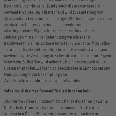
Bestandteil der Naturheilkunde. Auch die Aromatherapie
verwendet Salbei. Das ätherische Öl wird zur Linderung von
Stress und zur Förderung der geistigen Klarheit eingesetzt. Seine
antibakteriellen, entzündungshemmenden und
adstringierenden Eigenschaften machen ihn zu einem
vielseitigen Mittel in der Behandlung verschiedener
Beschwerden. Bei Halsschmerzen ist für viele der Griff zu Salbei-
Tee und -Lutschtabletten obligatorisch. Bekannt ist auch seine
Anwendung bei Verdauungsbeschwerden und bei übermäßigem
Schwitzen. Salbei-Tee wird neben Halsschmerzen auch oft bei
Husten empfohlen, während Salbei-Extrakte in Zahnpasten und
Mundspülungen zur Bekämpfung von
Zahnfleischentzündungen verwendet werden.
Salbei bei Alzheimer-Demenz? Vielleicht schon bald.
2023 wurde Salbei zur Arzneimittelpflanze des Jahres gewählt.
Die Gerbstoffe und die bakterienhemmenden Stoffe, die im
ätherischen Öl der Pflanze vorkommen waren sicher Grund