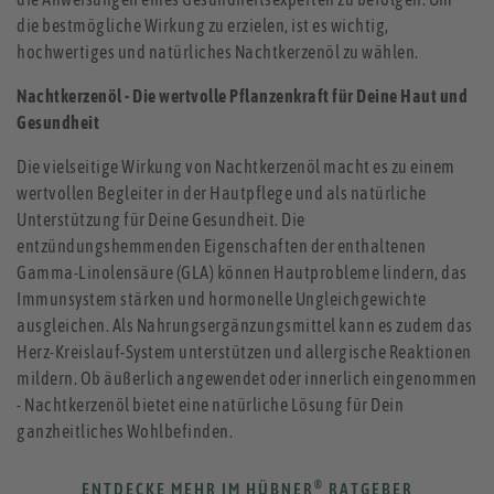
die bestmögliche Wirkung zu erzielen, ist es wichtig,
hochwertiges und natürliches Nachtkerzenöl zu wählen.
Nachtkerzenöl - Die wertvolle Pflanzenkraft für Deine Haut und
Gesundheit
Die vielseitige Wirkung von Nachtkerzenöl macht es zu einem
wertvollen Begleiter in der Hautpflege und als natürliche
Unterstützung für Deine Gesundheit. Die
entzündungshemmenden Eigenschaften der enthaltenen
Gamma-Linolensäure (GLA) können Hautprobleme lindern, das
Immunsystem stärken und hormonelle Ungleichgewichte
ausgleichen. Als Nahrungsergänzungsmittel kann es zudem das
Herz-Kreislauf-System unterstützen und allergische Reaktionen
mildern. Ob äußerlich angewendet oder innerlich eingenommen
- Nachtkerzenöl bietet eine natürliche Lösung für Dein
ganzheitliches Wohlbefinden.
®
ENTDECKE MEHR IM HÜBNER
RATGEBER