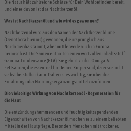
Die Natur hält zahlreiche Schätze für Dein Wohlbefinden bereit,
und eines davon ist das Nachtkerzenöl.
Was ist Nachtkerzenöl und wie wird es gewonnen?
Nachtkerzenöl wird aus den Samen der Nachtkerzenblume
(Oenothera biennis) gewonnen, die ursprünglich aus
Nordamerika stammt, aber mittlerweile auch in Europa
heimisch ist. Die Samen enthalten einen wertvollen Inhaltsstoff:
Gamma-Linolensäure (GLA). Sie gehört zu den Omega-6-
Fettsäuren, die essentiell für Deinen Körper sind, da er sie nicht
selbst herstellen kann. Daher ist es wichtig, sie über die
Ernährung oder Nahrungsergänzungsmittel zuzuführen.
Die vielseitige Wirkung von Nachtkerzenöl
- Regeneration für
die Haut
Die entzündungshemmenden und feuchtigkeitsspendenden
Eigenschaften von Nachtkerzenöl machen es zu einem beliebten
Mittel in der Hautpflege. Besonders Menschen mit trockener,