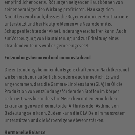
empfindlicher oder zu Rötungen neigender Haut können von
seiner beruhigenden Wirkung profitieren. Man sagt dem
Nachtkerzenöl nach, dass es die Regeneration der Hautbarriere
unterstützt und bei Hautproblemen wie Neurodermitis,
Schuppenflechte oder Akne Linderung verschaffen kann. Auch
zur Vorbeugung von Hautalterung und zur Erhaltung eines
strahlenden Teints wird es gerne eingesetzt.
Entzündungshemmend und immunstärkend
Die entzündungshemmenden Eigenschaften von Nachtkerzenöl
wirken nicht nur äußerlich, sondern auch innerlich. Es wird
angenommen, dass die Gamma-Linolensäure (GLA) im Öl die
Produktion von entzündungsfördernden Stoffen im Körper
reduziert, was besonders für Menschen mit entzündlichen
Erkrankungen wie rheumatoider Arthritis oder Asthma von
Bedeutung sein kann. Zudem kann die GLA Dein Immunsystem
unterstützen und die körpereigene Abwehr stärken.
Hormonelle Balance