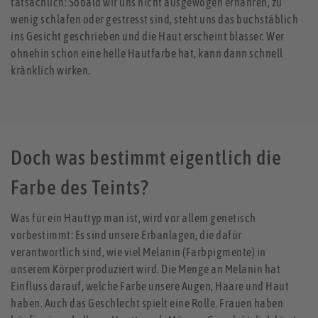
tatsächlich: Sobald wir uns nicht ausgewogen ernähren, zu
wenig schlafen oder gestresst sind, steht uns das buchstäblich
ins Gesicht geschrieben und die Haut erscheint blasser. Wer
ohnehin schon eine helle Hautfarbe hat, kann dann schnell
kränklich wirken.
Doch was bestimmt eigentlich die
Farbe des Teints?
Was für ein Hauttyp man ist, wird vor allem genetisch
vorbestimmt: Es sind unsere Erbanlagen, die dafür
verantwortlich sind, wie viel Melanin (Farbpigmente) in
unserem Körper produziert wird. Die Menge an Melanin hat
Einfluss darauf, welche Farbe unsere Augen, Haare und Haut
haben. Auch das Geschlecht spielt eine Rolle. Frauen haben