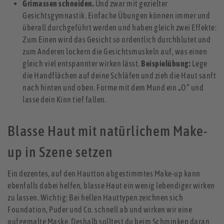
Grimassen schneiden.
Und zwar mit gezielter
Gesichtsgymnastik. Einfache Übungen können immer und
überall durchgeführt werden und haben gleich zwei Effekte:
Zum Einen wird das Gesicht so ordentlich durchblutet und
zum Anderen lockern die Gesichtsmuskeln auf, was einen
gleich viel entspannter wirken lässt.
Beispielübung:
Lege
die Handflächen auf deine Schläfen und zieh die Haut sanft
nach hinten und oben. Forme mit dem Mund ein „O“ und
lasse dein Kinn tief fallen.
Blasse Haut mit natürlichem Make-
up in Szene setzen
Ein dezentes, auf den Hautton abgestimmtes Make-up kann
ebenfalls dabei helfen, blasse Haut ein wenig lebendiger wirken
zu lassen. Wichtig: Bei hellen Hauttypen zeichnen sich
Foundation, Puder und Co. schnell ab und wirken wir eine
aufgemalte Maske. Deshalb solltest du beim Schminken daran