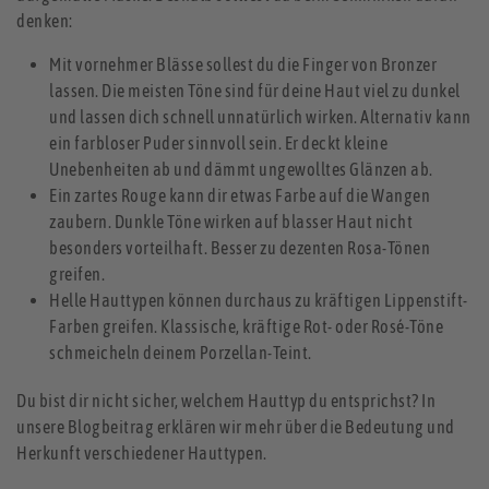
denken:
Mit vornehmer Blässe sollest du die Finger von Bronzer
lassen. Die meisten Töne sind für deine Haut viel zu dunkel
und lassen dich schnell unnatürlich wirken. Alternativ kann
ein farbloser Puder sinnvoll sein. Er deckt kleine
Unebenheiten ab und dämmt ungewolltes Glänzen ab.
Ein zartes Rouge kann dir etwas Farbe auf die Wangen
zaubern. Dunkle Töne wirken auf blasser Haut nicht
besonders vorteilhaft. Besser zu dezenten Rosa-Tönen
greifen.
Helle Hauttypen können durchaus zu kräftigen Lippenstift-
Farben greifen. Klassische, kräftige Rot- oder Rosé-Töne
schmeicheln deinem Porzellan-Teint.
Du bist dir nicht sicher, welchem Hauttyp du entsprichst? In
unsere Blogbeitrag erklären wir mehr über die Bedeutung und
Herkunft verschiedener Hauttypen.