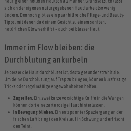
häufig einen helleren Hautton als Männer. Grundsätzlich lässt
sich an der eigenen naturgegebenen Hautfarbe also wenig
ändern. Dennoch gibt es ein paar hilfreiche Pflege- und Beauty-
Tipps, mit denen du deinem Gesicht zu einem sanften,
natürlichen Glow verhilfst – auch bei blasser Haut.
Immer im Flow bleiben: die
Durchblutung ankurbeln
Je besser die Haut durchblutet ist, desto gesunder strahlt sie.
Um deine Durchblutung auf Trap zu bringen, können kurzfristige
Tricks oder regelmäßige Angewohnheiten helfen.
Zugreifen.
Ein, zwei kurze vorsichtige Kniffe in die Wangen
können dort eine zarte rosige Haut hinterlassen.
In Bewegung blieben.
Ein entspannter Spaziergang an der
frischen Luft bringt den Kreislauf in Schwung und erfrischt
den Teint.