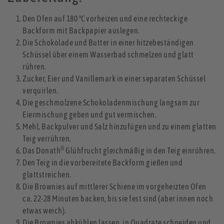
Den Ofen auf 180 °C vorheizen und eine rechteckige
Backform mit Backpapier auslegen.
Die Schokolade und Butter in einer hitzebeständigen
Schüssel über einem Wasserbad schmelzen und glatt
rühren.
Zucker, Eier und Vanillemark in einer separaten Schüssel
verquirlen.
Die geschmolzene Schokoladenmischung langsam zur
Eiermischung geben und gut vermischen.
Mehl, Backpulver und Salz hinzufügen und zu einem glatten
Teig verrühren.
®
Das Donath
Glühfrucht gleichmäßig in den Teig einrühren.
Den Teig in die vorbereitete Backform gießen und
glattstreichen.
Die Brownies auf mittlerer Schiene im vorgeheizten Ofen
ca. 22-28 Minuten backen, bis sie fest sind (aber innen noch
etwas weich).
Die Brownies abkühlen lassen, in Quadrate schneiden und