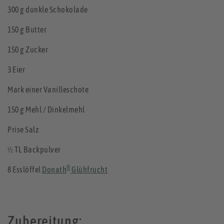
300 g dunkle Schokolade
150 g Butter
150 g Zucker
3 Eier
Mark einer Vanilleschote
150 g Mehl / Dinkelmehl
Prise Salz
½ TL Backpulver
®
8 Esslöffel
Donath
Glühfrucht
Zubereitung: