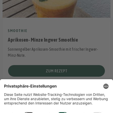
SMOOTHIE
Aprikosen- Minze Ingwer Smoothie
Sonnengelber Aprikosen-Smoothie mit frischer Ingwer-
Minz-Note.
ZUM REZEPT