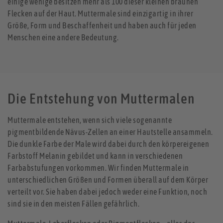
einige wenige besitzen mehr als 100 dieser kleinen braunen
Flecken auf der Haut. Muttermale sind einzigartig in ihrer
Größe, Form und Beschaffenheit und haben auch für jeden
Menschen eine andere Bedeutung.
Die Entstehung von Muttermalen
Muttermale entstehen, wenn sich viele sogenannte
pigmentbildende Nävus-Zellen an einer Hautstelle ansammeln.
Die dunkle Farbe der Male wird dabei durch den körpereigenen
Farbstoff Melanin gebildet und kann in verschiedenen
Farbabstufungen vorkommen. Wir finden Muttermale in
unterschiedlichen Größen und Formen überall auf dem Körper
verteilt vor. Sie haben dabei jedoch weder eine Funktion, noch
sind sie in den meisten Fällen gefährlich.