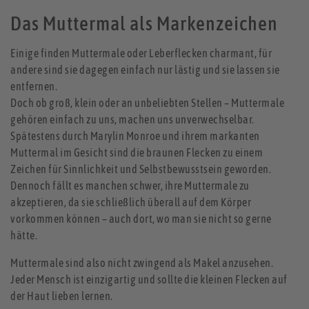
Das Muttermal als Markenzeichen
Einige finden Muttermale oder Leberflecken charmant, für
andere sind sie dagegen einfach nur lästig und sie lassen sie
entfernen.
Doch ob groß, klein oder an unbeliebten Stellen – Muttermale
gehören einfach zu uns, machen uns unverwechselbar.
Spätestens durch Marylin Monroe und ihrem markanten
Muttermal im Gesicht sind die braunen Flecken zu einem
Zeichen für Sinnlichkeit und Selbstbewusstsein geworden.
Dennoch fällt es manchen schwer, ihre Muttermale zu
akzeptieren, da sie schließlich überall auf dem Körper
vorkommen können – auch dort, wo man sie nicht so gerne
hätte.
Muttermale sind also nicht zwingend als Makel anzusehen.
Jeder Mensch ist einzigartig und sollte die kleinen Flecken auf
der Haut lieben lernen.