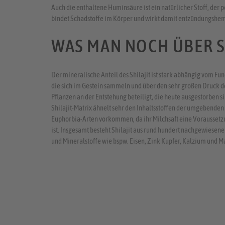
Auch die enthaltene Huminsäure ist ein natürlicher Stoff, der p
bindet Schadstoffe im Körper und wirkt damit entzündungsh
WAS MAN NOCH ÜBER S
Der mineralische Anteil des Shilajit ist stark abhängig vom Fun
die sich im Gestein sammeln und über den sehr großen Druck de
Pflanzen an der Entstehung beteiligt, die heute ausgestorben s
Shilajit-Matrix ähnelt sehr den Inhaltsstoffen der umgebenden 
Euphorbia-Arten vorkommen, da ihr Milchsaft eine Voraussetzun
ist. Insgesamt besteht Shilajit aus rund hundert nachgewiesen
und Mineralstoffe wie bspw. Eisen, Zink Kupfer, Kalzium und 