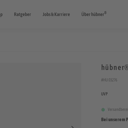
®
op
Ratgeber
Jobs & Karriere
Über hübner
hübner®
#HU.03276
UVP
Versandberei
Bei unserem 