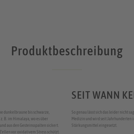
Produktbeschreibung
SEIT WANN KE
ine dunkelbraune bis schwarze,
So genau lässt sich das leider nicht sa
z. B. im Himalaya, wo es über
Medizin und wird seit Jahrhunderten i
und aus den Gesteinsspalten sickert.
Stärkungsmittel eingesetzt.
Zellen vor oxidativem Stress schützt.