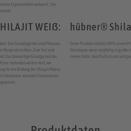
ositive Eigenschaften aufweist.: Sie
emmend.
HILAJIT WEIß:
hübner® Shila
dort. Die Grundlage des sind Pflanzen,
Unser Produkt enthält 100% reinen Pr
r Berge verzichten. Zum Teil sind
Himalayas, wo er sorgfältig in große
ind. Das latexartige Grundgerüst der
immer dafür, dass Du Dich voll und gan
Flora. Gefunden wird er dort, wo
g für die Bildung der Shilajit-Matrix
en Substanzen, darunter Fulvinsäuren
Magnesium.
Produktdaten