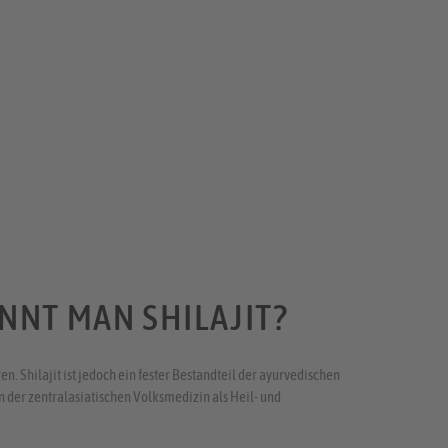
NNT MAN SHILAJIT?
gen. Shilajit ist jedoch ein fester Bestandteil der ayurvedischen
n der zentralasiatischen Volksmedizin als Heil- und