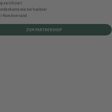
p zertifiziert
undenkonto wie bei huebner
er Rueckversand
ZUM PARTNERSHOP