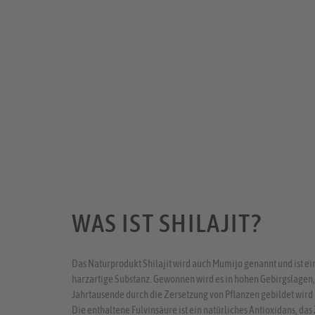
WAS IST SHILAJIT?
Das Naturprodukt Shilajit wird auch Mumijo genannt und ist e
harzartige Substanz. Gewonnen wird es in hohen Gebirgslagen, 
Jahrtausende durch die Zersetzung von Pflanzen gebildet wird 
Die enthaltene Fulvinsäure ist ein natürliches Antioxidans, das 