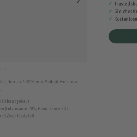
Trusted sho
Gleiches K
Kostenlos
tel, das zu 100% aus Shilajit Harz aus
.
er Höhe abgebaut
en (Fulvinsäure: 70%, Huminsäure: 5%)
und Zuverlässigkeit