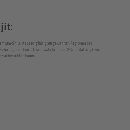
jit:
emium-Shilajit aus sorgfältig ausgewählten Regionen des
r Höhe abgebaut wird. Die bewährte hübner®-Qualität sorgt, wie
z sicher fühlen kannst.