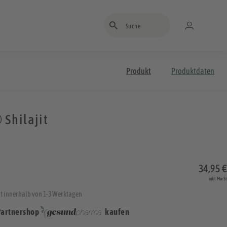
Suchbegriff eingeben
Produkt
Produktdaten
 Shilajit
34,95 €
inkl. MwSt
t innerhalb von 1-3 Werktagen
Partnershop
kaufen