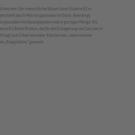
n Vitaminen. Der menschliche Körper kann Vitamin K2 in
 geschieht durch Mikroorganismen im Darm. Allerdings
inem gesunden Verdauungssystem und in geringer Menge. Als
amin K2 dieses Protein, das für die Einlagerung von Calcium in
K trägt zum Erhalt normaler Knochen bei, sowie zu einer
on „Koagulation“ genannt.