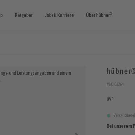
®
op
Ratgeber
Jobs & Karriere
Über hübner
hübner®
#HU.03264
UVP
Versandberei
Bei unserem 