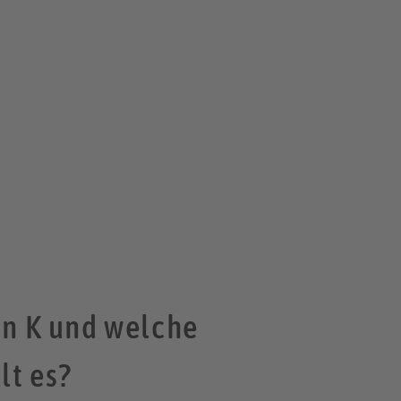
in K und welche
lt es?