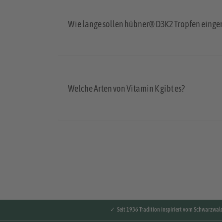
Wie lange sollen hübner® D3K2 Tropfen ein
Welche Arten von Vitamin K gibt es?
✓ Seit 1936 Tradition inspiriert vom Schwarzwal