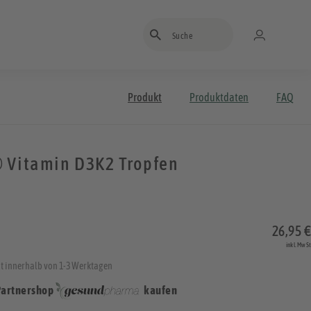
Suchbegriff eingeben
Produkt
Produktdaten
FAQ
 Vitamin D3K2 Tropfen
26,95 €
inkl. MwSt
t innerhalb von 1-3 Werktagen
Partnershop
kaufen