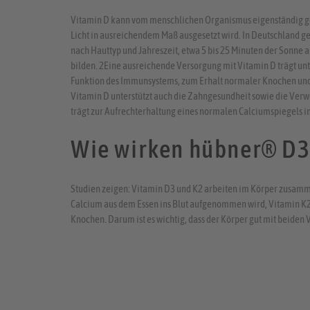
Vitamin D kann vom menschlichen Organismus eigenständig ge
Licht in ausreichendem Maß ausgesetzt wird. In Deutschland genü
nach Hauttyp und Jahreszeit, etwa 5 bis 25 Minuten der Sonne
bilden. 2Eine ausreichende Versorgung mit Vitamin D trägt u
Funktion des Immunsystems, zum Erhalt normaler Knochen und
Vitamin D unterstützt auch die Zahngesundheit sowie die Ver
trägt zur Aufrechterhaltung eines normalen Calciumspiegels im
Wie wirken hübner® D3
Studien zeigen: Vitamin D3 und K2 arbeiten im Körper zusamme
Calcium aus dem Essen ins Blut aufgenommen wird, Vitamin K2 
Knochen. Darum ist es wichtig, dass der Körper gut mit beiden V