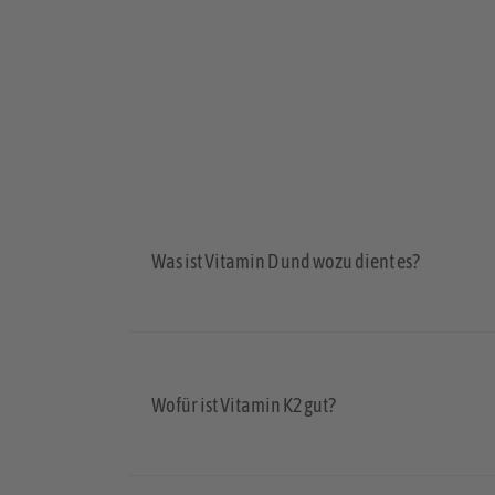
Was ist Vitamin D und wozu dient es?
Wofür ist Vitamin K2 gut?