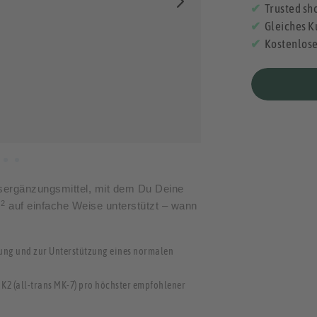
Trusted sho
Gleiches K
Kostenlos
gsergänzungsmittel, mit dem Du Deine
2
m
auf einfache Weise unterstützt – wann
nung und zur Unterstützung eines normalen
 K2 (all-trans MK-7) pro höchster empfohlener