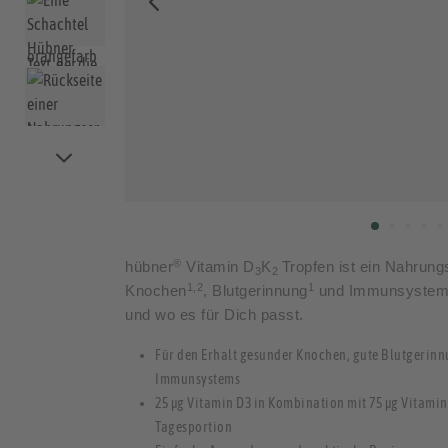
®
hübner
Vitamin D
K
Tropfen ist ein Nahrun
3
2
1,2
1
Knochen
, Blutgerinnung
und Immunsyste
und wo es für Dich passt.
Für den Erhalt gesunder Knochen, gute Blutgerin
Immunsystems
25 µg Vitamin D3 in Kombination mit 75 µg Vitamin
Tagesportion