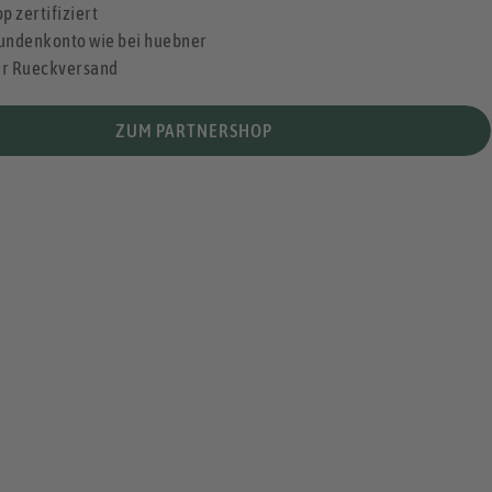
p zertifiziert
undenkonto wie bei huebner
er Rueckversand
ZUM PARTNERSHOP