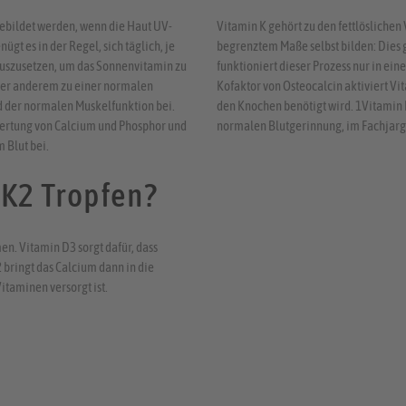
bildet werden, wenn die Haut UV-
Vitamin K gehört zu den fettlösliche
gt es in der Regel, sich täglich, je
begrenztem Maße selbst bilden: Dies
 auszusetzen, um das Sonnenvitamin zu
funktioniert dieser Prozess nur in e
nter anderem zu einer normalen
Kofaktor von Osteocalcin aktiviert Vit
 der normalen Muskelfunktion bei.
den Knochen benötigt wird. 1Vitamin 
wertung von Calcium und Phosphor und
normalen Blutgerinnung, im Fachjarg
 Blut bei.
K2 Tropfen?
n. Vitamin D3 sorgt dafür, dass
bringt das Calcium dann in die
itaminen versorgt ist.