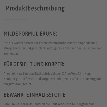
Produktbeschreibung
MILDE FORMULIERUNG:
Die auf Wasser basierende Formel kommt insbesondere empfindlicher,
allergiebereiter und gereizter Haut zugute – etwa nach der Rasur oder dem
Sonnenbad.
FÜR GESICHT UND KÖRPER:
Angenehm zart duftend lässt sich das hübner® Aloe Vera Skin Repair
Komplex gut auf Gesicht und Körper verteilen, zieht sofort ein und sorgt für
ein gutes Hautgefühl.
BEWÄHRTE INHALTSSTOFFE:
Silicium-Gel beruhigt und kühlt die Haut. Aloe Vera-Gel sorgt für eine