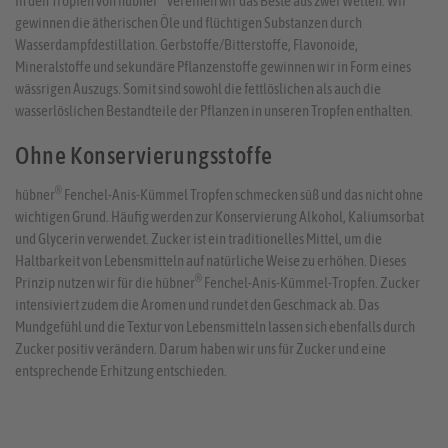
In den Tropfen von hübner
vereinen wir das Beste aus zwei Welten: Wir
gewinnen die ätherischen Öle und flüchtigen Substanzen durch
Wasserdampfdestillation. Gerbstoffe/Bitterstoffe, Flavonoide,
Mineralstoffe und sekundäre Pflanzenstoffe gewinnen wir in Form eines
wässrigen Auszugs. Somit sind sowohl die fettlöslichen als auch die
wasserlöslichen Bestandteile der Pflanzen in unseren Tropfen enthalten.
Ohne Konservierungsstoffe
®
hübner
Fenchel-Anis-Kümmel Tropfen schmecken süß und das nicht ohne
wichtigen Grund. Häufig werden zur Konservierung Alkohol, Kaliumsorbat
und Glycerin verwendet. Zucker ist ein traditionelles Mittel, um die
Haltbarkeit von Lebensmitteln auf natürliche Weise zu erhöhen. Dieses
®
Prinzip nutzen wir für die hübner
Fenchel-Anis-Kümmel-Tropfen. Zucker
intensiviert zudem die Aromen und rundet den Geschmack ab. Das
Mundgefühl und die Textur von Lebensmitteln lassen sich ebenfalls durch
Zucker positiv verändern. Darum haben wir uns für Zucker und eine
entsprechende Erhitzung entschieden.