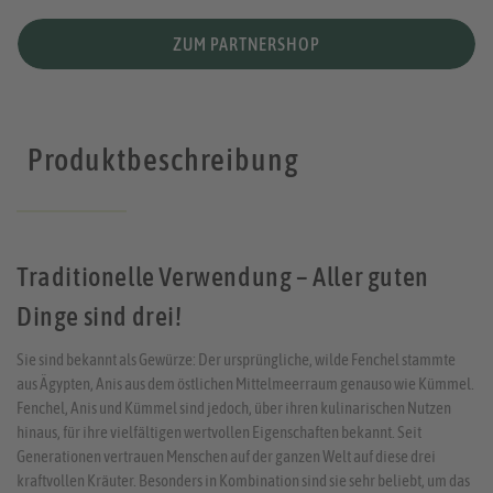
ZUM PARTNERSHOP
Produktbeschreibung
Traditionelle Verwendung – Aller guten
Dinge sind drei!
Sie sind bekannt als Gewürze: Der ursprüngliche, wilde Fenchel stammte
aus Ägypten, Anis aus dem östlichen Mittelmeerraum genauso wie Kümmel.
Fenchel, Anis und Kümmel sind jedoch, über ihren kulinarischen Nutzen
hinaus, für ihre vielfältigen wertvollen Eigenschaften bekannt. Seit
Generationen vertrauen Menschen auf der ganzen Welt auf diese drei
kraftvollen Kräuter. Besonders in Kombination sind sie sehr beliebt, um das