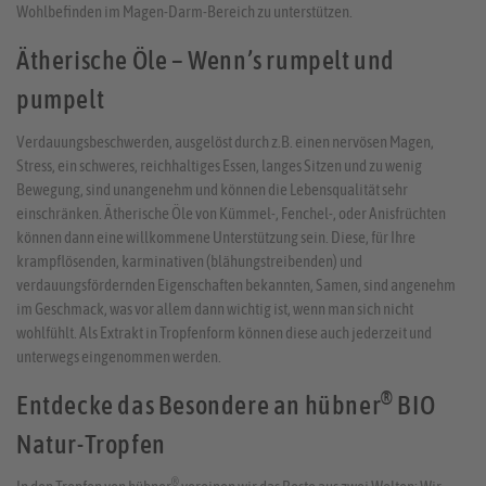
Wohlbefinden im Magen-Darm-Bereich zu unterstützen.
Ätherische Öle – Wenn’s rumpelt und
pumpelt
Verdauungsbeschwerden, ausgelöst durch z.B. einen nervösen Magen,
Stress, ein schweres, reichhaltiges Essen, langes Sitzen und zu wenig
Bewegung, sind unangenehm und können die Lebensqualität sehr
einschränken. Ätherische Öle von Kümmel-, Fenchel-, oder Anisfrüchten
können dann eine willkommene Unterstützung sein. Diese, für Ihre
krampflösenden, karminativen (blähungstreibenden) und
verdauungsfördernden Eigenschaften bekannten, Samen, sind angenehm
im Geschmack, was vor allem dann wichtig ist, wenn man sich nicht
wohlfühlt. Als Extrakt in Tropfenform können diese auch jederzeit und
unterwegs eingenommen werden.
®
Entdecke das Besondere an hübner
BIO
Natur-Tropfen
®