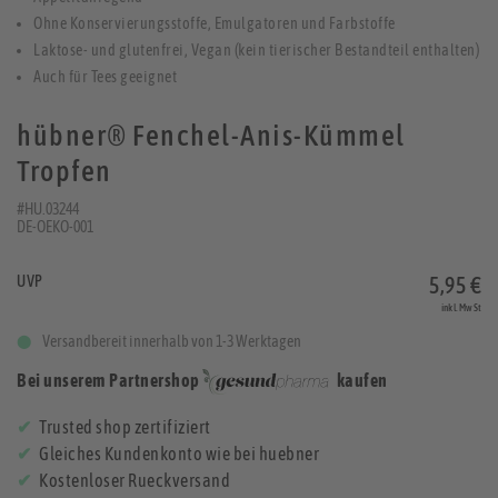
Ohne Konservierungsstoffe, Emulgatoren und Farbstoffe
Laktose- und glutenfrei, Vegan (kein tierischer Bestandteil enthalten)
Auch für Tees geeignet
hübner® Fenchel-Anis-Kümmel
Tropfen
#HU.03244
DE-OEKO-001
UVP
5,95 €
inkl. MwSt
Versandbereit innerhalb von 1-3 Werktagen
Bei unserem Partnershop
kaufen
Trusted shop zertifiziert
Gleiches Kundenkonto wie bei huebner
Kostenloser Rueckversand