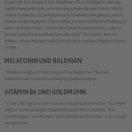
Vitamin B6. Durch diese Art der Abgabe wird Dein Schlafzyklus über die
Nacht hinweg unterstützt, um einen langanhaltenden und tiefen Schlaf zu
fördern. Goldmohn, im Volksmund auch Schlafmützchen genannt, ist eine
Pflanze mit beruhigenden Eigenschaften, die dadurch Deine Schlafqualität
4
weiter verbessern kann
. Vitamin B6 ergänzt die Formulierung, indem es
3
den normalen Energiestoffwechsel unterstützt
. Dein Körper kann sich
erholen, so kann Müdigkeit und Erschöpfung am nächsten Morgen reduziert
werden.
MELATONIN UND BALDRIAN:
1
2
Melatonin trägt zur Verkürzung der Einschlafzeit bei.
Baldrian
unterstützt das Einschlafen und trägt zur Entspannung bei.
VITAMIN B6 UND GOLDMOHN:
3
4
Vitamin B6 trägt zu einem normalen Energiestoffwechsel bei.
Goldmohn
5
trägt zur Verbesserung der Qualität des natürlichen Schlafs bei.
Die
Freisetzungszeit von Melatonin und Goldmohn wurde in einer in vitro Studie
nachgewiesen.