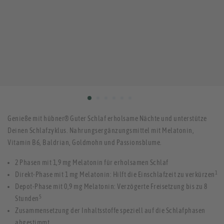
Genieße mit hübner® Guter Schlaf erholsame Nächte und unterstütze
Deinen Schlafzyklus. Nahrungsergänzungsmittel mit Melatonin,
Vitamin B6, Baldrian, Goldmohn und Passionsblume.
2 Phasen mit 1,9 mg Melatonin für erholsamen Schlaf
1
Direkt-Phase mit 1 mg Melatonin: Hilft die Einschlafzeit zu verkürzen
Depot-Phase mit 0,9 mg Melatonin: Verzögerte Freisetzung bis zu 8
5
Stunden
Zusammensetzung der Inhaltsstoffe speziell auf die Schlafphasen
abgestimmt