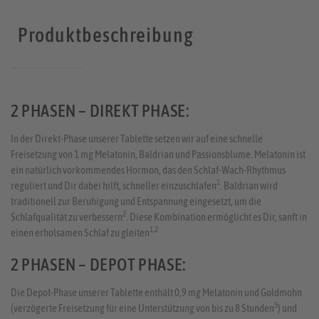
Produktbeschreibung
2 PHASEN – DIREKT PHASE:
In der Direkt-Phase unserer Tablette setzen wir auf eine schnelle
Freisetzung von 1 mg Melatonin, Baldrian und Passionsblume. Melatonin ist
ein natürlich vorkommendes Hormon, das den Schlaf-Wach-Rhythmus
1
reguliert und Dir dabei hilft, schneller einzuschlafen
. Baldrian wird
traditionell zur Beruhigung und Entspannung eingesetzt, um die
2
Schlafqualität zu verbessern
. Diese Kombination ermöglicht es Dir, sanft in
1,2
einen erholsamen Schlaf zu gleiten
2 PHASEN – DEPOT PHASE:
Die Depot-Phase unserer Tablette enthält 0,9 mg Melatonin und Goldmohn
5
(verzögerte Freisetzung für eine Unterstützung von bis zu 8 Stunden
) und