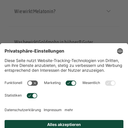
Wie wirkt Melatonin?
Was bewirkt Goldmohn in hübner® Guter
Schlaf?
Übersicht