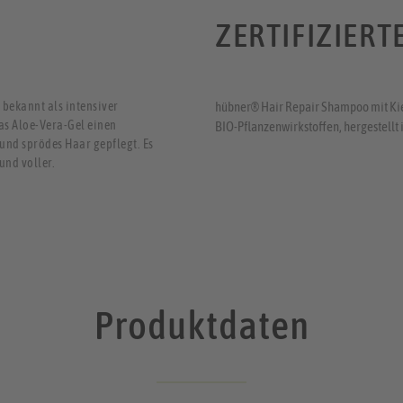
ZERTIFIZIERT
 bekannt als intensiver
hübner® Hair Repair Shampoo mit Kie
das Aloe-Vera-Gel einen
BIO-Pflanzenwirkstoffen, hergestellt 
und sprödes Haar gepflegt. Es
und voller.
Produktdaten