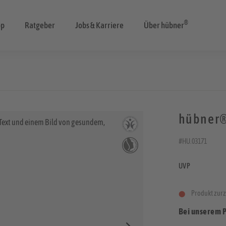
®
op
Ratgeber
Jobs & Karriere
Über hübner
hübner®
#HU.03171
UVP
Produkt zurze
Bei unserem 