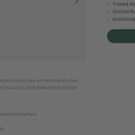
Trusted sho
Gleiches K
Kostenlos
und geschädigtes Haar mit rein mineralischem
der Braunhirse. (Alter Name: Hübner Original
empfindliche Kopfhaut
fe