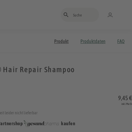
Suchbegriff eingeben
Produkt
Produktdaten
FAQ
 Hair Repair Shampoo
9,45 €
inkl. MwSt
it leider nicht lieferbar
Partnershop
kaufen