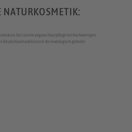
E NATURKOSMETIK:
selsäure-Gel ist eine vegane Haarpflege mit hochwertigen
in Deutschland und klinisch-dermatologisch getestet.