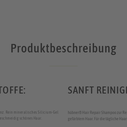
Produktbeschreibung
TOFFE:
SANFT REINIG
nz. Rein mineralisches Silicium-Gel
hübner® Hair Repair Shampoo zur Reg
 geschmeidig schönes Haar.
gefärbtem Haar. Für die tägliche Haa