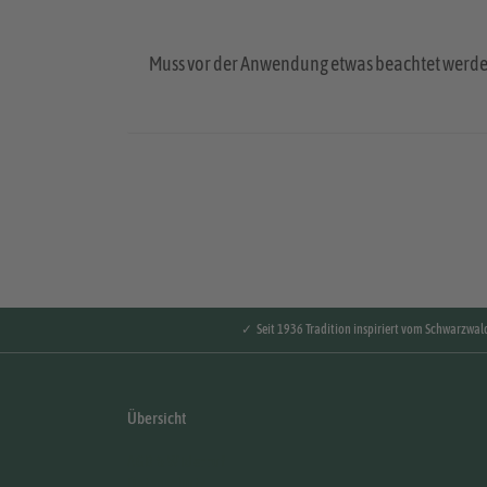
Muss vor der Anwendung etwas beachtet werd
✓ Seit 1936 Tradition inspiriert vom Schwarzwal
Übersicht
AGB & Widerruf
Datenschutz