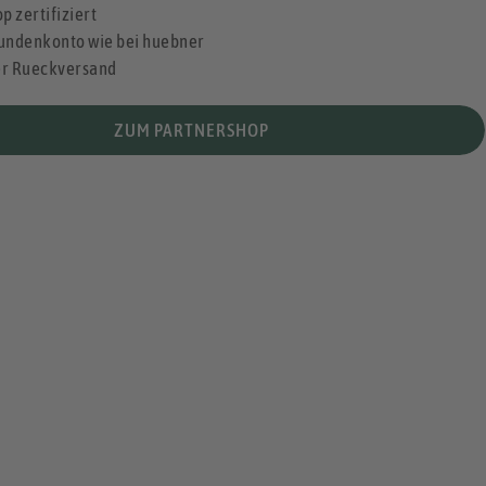
p zertifiziert
undenkonto wie bei huebner
er Rueckversand
ZUM PARTNERSHOP