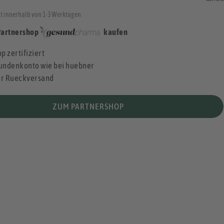
t innerhalb von 1-3 Werktagen
Partnershop
kaufen
p zertifiziert
undenkonto wie bei huebner
er Rueckversand
ZUM PARTNERSHOP