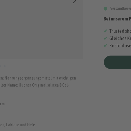
Versandberei
Bei unserem 
Trusted sho
Gleiches K
Kostenlos
en: Nahrungsergänzungsmittel mit wichtigen
lter Name: Hübner Original silicea® Gel-
orm
ten, Laktose und Hefe