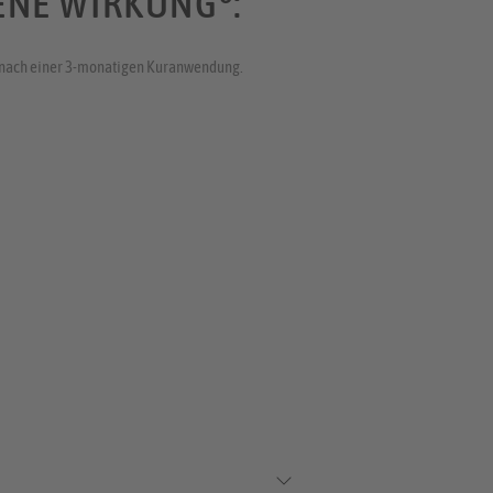
ENE WIRKUNG
:
ng nach einer 3-monatigen Kuranwendung.