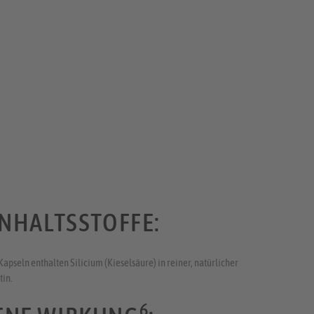
INHALTSSTOFFE:
seln enthalten Silicium (Kieselsäure) in reiner, natürlicher
tin.
6