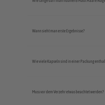
Wie lange darf man hübner® Haut Haare Nä
Wann sieht man erste Ergebnisse?
Wie viele Kapseln sind in einer Packung entha
Muss vor dem Verzehr etwas beachtet werden?