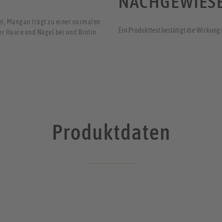
NACHGEWIES
ei, Mangan trägt zu einer normalen
Ein Produkttest bestätigt die Wirku
er Haare und Nägel bei und Biotin
Produktdaten