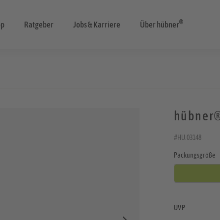
®
op
Ratgeber
Jobs & Karriere
Über hübner
hübner®
#HU.03148
Packungsgröße
UVP