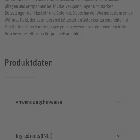
pflegen und entspannen bei Muskelverspannungen und starken
Belastungen der Muskeln und Gelenke. Dabei hat der Wärmebalsam einen
Wärmeeffekt, der besonders bei kältesteifen Gelenken zu empfehlen ist.
Der Kältebalsam kann dagegen gut angewendet werden, wenn sich die
Beschwerdestellen am Körper heiß anfühlen.
Produktdaten
Anwendungshinweise
Ingredients (INCI)