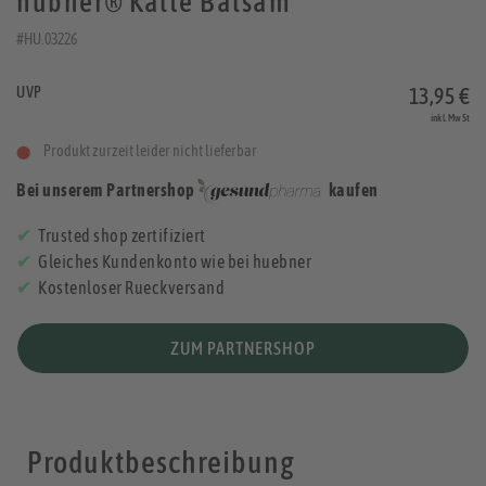
hübner® Kälte Balsam
#HU.03226
UVP
13,95 €
inkl. MwSt
Produkt zurzeit leider nicht lieferbar
Bei unserem Partnershop
kaufen
Trusted shop zertifiziert
Gleiches Kundenkonto wie bei huebner
Kostenloser Rueckversand
ZUM PARTNERSHOP
Produktbeschreibung