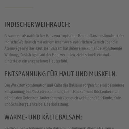
INDISCHER WEIHRAUCH:
Gewonnen als natürliches Harz von tropischen Baumpflanzen stimuliert der
indische Weihrauch mit seinem intensiven, natürlichen Geruch über die
Atemwege und die Haut. Der Balsam hat dabei eine kühlende, wohltuende
Wirkung, lässt sich gut auf der Haut verteilen, zieht schnell ein und
hinterlässt ein angenehmes Hautgefühl.
ENTSPANNUNG FÜR HAUT UND MUSKELN:
Die Wirkstoffkombination und Kälte des Balsams sorgen für eine besondere
Entspannung bei Muskelverspannungen im Nacken- und Rückenbereich
oder in den Gelenken. Außerdem wirkt er auch wohltuend für Hände, Knie
und Schultergelenke bei Überbelastung.
WÄRME- UND KÄLTEBALSAM:
Beide Salben – hübner® Kälte Balsam und hübner® Wärme Balsam –