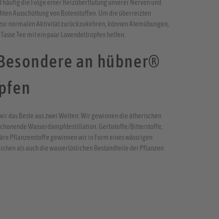
d häufig die Folge einer Reizüberflutung unserer Nerven und
en Ausschüttung von Botenstoffen. Um die überreizten
r zur normalen Aktivität zurückzukehren, können Atemübungen,
 Tasse Tee mit ein paar Lavendeltropfen helfen.
 Besondere an hübner®
pfen
wir das Beste aus zwei Welten: Wir gewinnen die ätherischen
schonende Wasserdampfdestillation. Gerbstoffe/Bitterstoffe,
äre Pflanzenstoffe gewinnen wir in Form eines wässrigen
lichen als auch die wasserlöslichen Bestandteile der Pflanzen