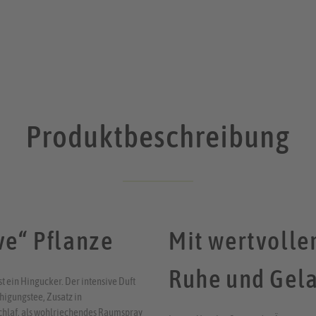
Produktbeschreibung
ve“ Pflanze
Mit wertvolle
Ruhe und Gela
hst ein Hingucker. Der intensive Duft
uhigungstee, Zusatz in
chlaf, als wohlriechendes Raumspray