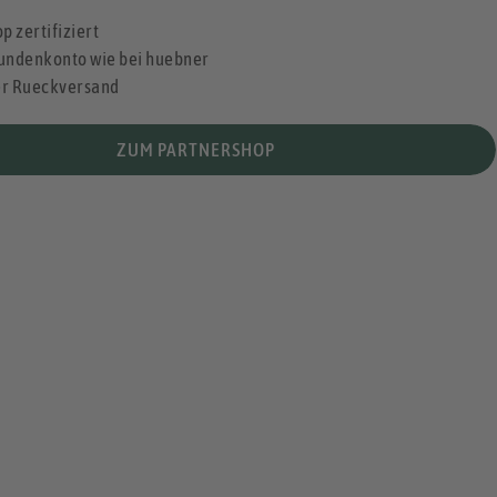
p zertifiziert
undenkonto wie bei huebner
er Rueckversand
ZUM PARTNERSHOP