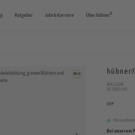
®
op
Ratgeber
Jobs & Karriere
Über hübner
hübner®
#HU.03245
DE-OEKO-001
UVP
Versandberei
Bei unserem 