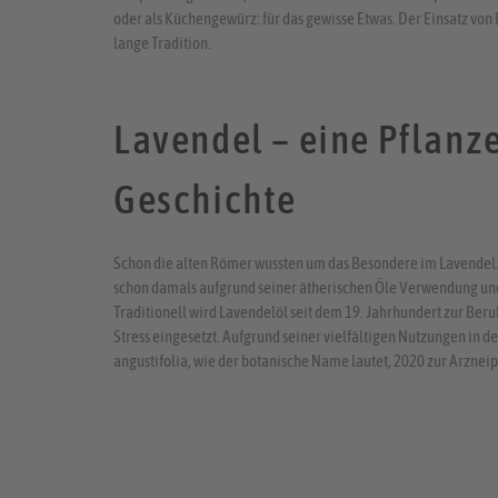
oder als Küchengewürz: für das gewisse Etwas. Der Einsatz von L
lange Tradition.
Lavendel – eine Pflanz
Geschichte
Schon die alten Römer wussten um das Besondere im Lavendel. 
schon damals aufgrund seiner ätherischen Öle Verwendung und
Traditionell wird Lavendelöl seit dem 19. Jahrhundert zur Ber
Stress eingesetzt. Aufgrund seiner vielfältigen Nutzungen in 
angustifolia, wie der botanische Name lautet, 2020 zur Arzneip