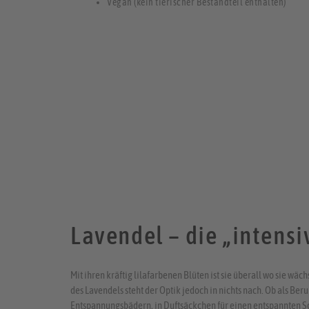
Vegan (kein tierischer Bestandteil enthalten)
Lavendel – die „intensi
Mit ihren kräftig lilafarbenen Blüten ist sie überall wo sie wäc
des Lavendels steht der Optik jedoch in nichts nach. Ob als Ber
Entspannungsbädern, in Duftsäckchen für einen entspannten S