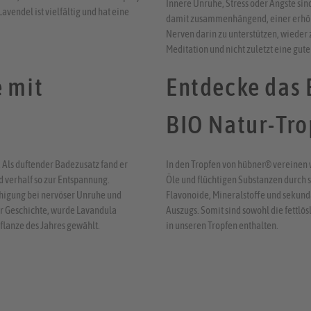
Innere Unruhe, Stress oder Ängste sin
avendel ist vielfältig und hat eine
damit zusammenhängend, einer erhöht
Nerven darin zu unterstützen, wiede
Meditation und nicht zuletzt eine gute
e mit
Entdecke das
BIO Natur-Tro
Als duftender Badezusatz fand er
In den Tropfen von hübner® vereinen 
 verhalf so zur Entspannung.
Öle und flüchtigen Substanzen durch 
uhigung bei nervöser Unruhe und
Flavonoide, Mineralstoffe und sekund
der Geschichte, wurde Lavandula
Auszugs. Somit sind sowohl die fettlös
flanze des Jahres gewählt.
in unseren Tropfen enthalten.