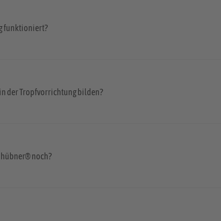
g funktioniert?
 in der Tropfvorrichtung bilden?
n hübner® noch?