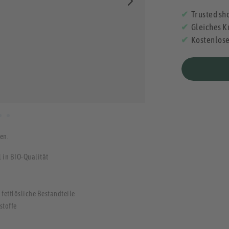
Trusted sho
Gleiches K
Kostenlos
en.
 in BIO-Qualität
fettlösliche Bestandteile
stoffe