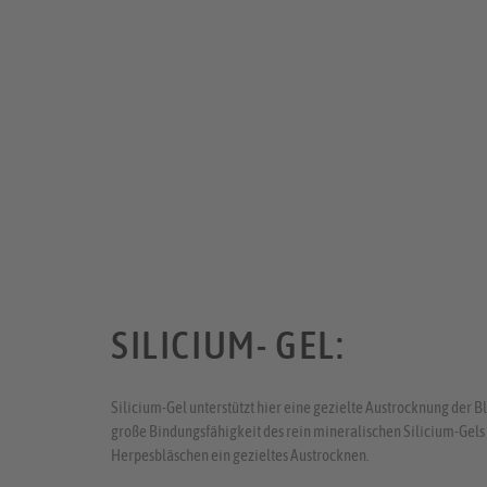
SILICIUM- GEL:
Silicium-Gel unterstützt hier eine gezielte Austrocknung der
große Bindungsfähigkeit des rein mineralischen Silicium-Gels 
Herpesbläschen ein gezieltes Austrocknen.