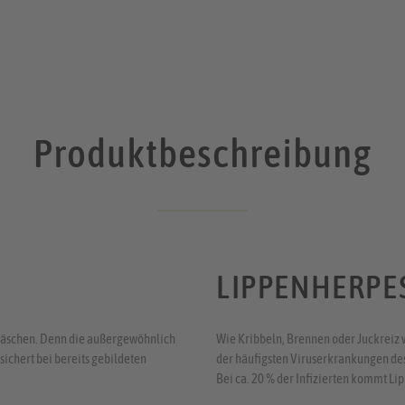
Produktbeschreibung
LIPPENHERPE
 Bläschen. Denn die außergewöhnlich
Wie Kribbeln, Brennen oder Juckreiz w
sichert bei bereits gebildeten
der häufigsten Viruserkrankungen des 
Bei ca. 20 % der Infizierten kommt L