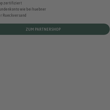
p zertifiziert
undenkonto wie bei huebner
er Rueckversand
ZUM PARTNERSHOP