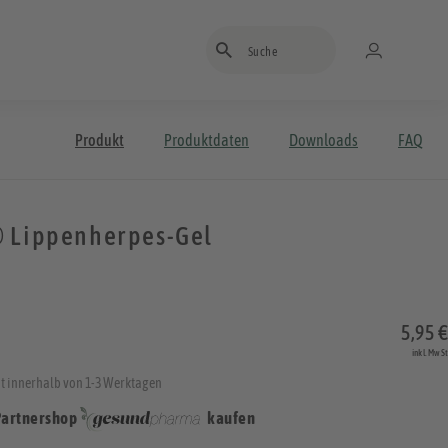
Suchbegriff eingeben
Produkt
Produktdaten
Downloads
FAQ
 Lippenherpes-Gel
5,95 €
inkl. MwSt
t innerhalb von 1-3 Werktagen
Partnershop
kaufen