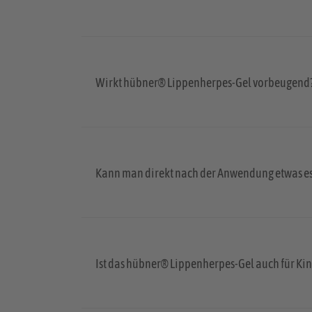
Wirkt hübner® Lippenherpes-Gel vorbeugend
Kann man direkt nach der Anwendung etwas es
Ist das hübner® Lippenherpes-Gel auch für Ki