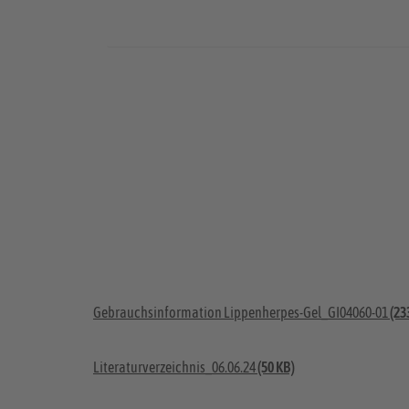
Gebrauchsinformation Lippenherpes-Gel_GI04060-01
(23
Literaturverzeichnis_06.06.24
(50 KB)