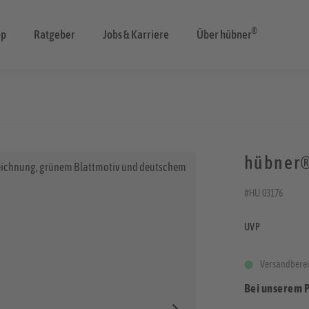
®
op
Ratgeber
Jobs & Karriere
Über hübner
hübner®
#HU.03176
UVP
Versandberei
Bei unserem 