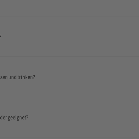
?
sen und trinken?
nder geeignet?