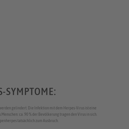
S-SYMPTOME:
erden gelindert. Die Infektion mit dem Herpes-Virus ist eine
Menschen: ca. 90 % der Bevölkerung tragen den Virus in sich.
ippenherpes tatsächlich zum Ausbruch.