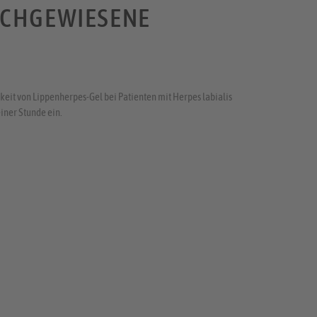
ACHGEWIESENE
keit von Lippenherpes-Gel bei Patienten mit Herpes labialis
einer Stunde ein.