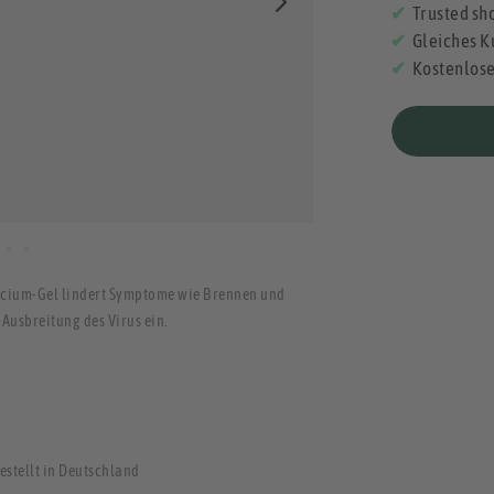
Trusted sho
Gleiches K
Kostenlos
ilicium-Gel lindert Symptome wie Brennen und
Ausbreitung des Virus ein.
gestellt in Deutschland