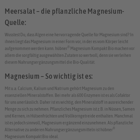
Meersalat – die pflanzliche Magnesium-
Quelle:
Wusstest Du, dass Algen eine hervorragende Quelle für Magnesium sind? In
ihnen liegt das Magnesium in einer Form vor, in der es vom Körper leicht
®
aufgenommen werden kann. hübner
Magnesium Kompakt Bio machen vor
allem die sorgfältig ausgewählten Zutaten so wertvoll, denn sie verleihen
diesem Nahrungsergänzungsmittel die Bio-Qualität.
Magnesium – So wichtig ist es:
Mit u.a. Calcium, Kalium und Natrium gehört Magnesium zu den
essenziellen Mineralstoffen. Bei mehr als 600 Enzymen ist es als Cofaktor
für uns unerlässlich. Daher ist es wichtig, den Mineralstoff in ausreichender
Menge zu sich zu nehmen. Pflanzliches Magnesium ist z.B. in Nüssen, Samen
und Kernen, in Hülsenfrüchten und Vollkorngetreide enthalten. Manchmal
ist es jedoch sinnvoll, Magnesium ergänzend einzunehmen. Als pflanzliche
®
Alternative zu anderen Nahrungsergänzungsmitteln ist hübner
Magnesium Kompakt Bio ideal.