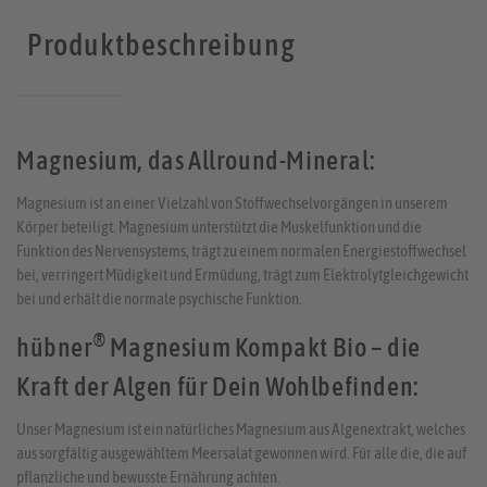
Produktbeschreibung
Magnesium, das Allround-Mineral:
Magnesium ist an einer Vielzahl von Stoffwechselvorgängen in unserem
Körper beteiligt. Magnesium unterstützt die Muskelfunktion und die
Funktion des Nervensystems, trägt zu einem normalen Energiestoffwechsel
bei, verringert Müdigkeit und Ermüdung, trägt zum Elektrolytgleichgewicht
bei und erhält die normale psychische Funktion.
®
hübner
Magnesium Kompakt Bio – die
Kraft der Algen für Dein Wohlbefinden:
Unser Magnesium ist ein natürliches Magnesium aus Algenextrakt, welches
aus sorgfältig ausgewähltem Meersalat gewonnen wird. Für alle die, die auf
pflanzliche und bewusste Ernährung achten.