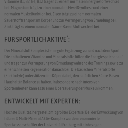
Vitamine B1, B2, B6, B12 tragen zu einem normalen Energiestoffwechsel
bei. Magnesium trägt zu einer normalen Eiweißsynthese und einer
normalen Muskelfunktion bei. Eisen trägt zu einem normalen
Sauerstofftransport im Körper und zur Verringerung von Ermüdung bei.
Zink trägt zu einem normalen Säure-Basen Stoffwechsel bei.
*
FÜR SPORTLICH AKTIVE
:
Der Mineralstoffkomplex ist eine gute Ergänzung vor und nach dem Sport.
Die enthaltenen Vitamine und Mineralstoffe füllen die Energiespeicher auf
und tragen zur Verringerung von Ermüdung während des Trainings sowie zu
einer schnellen Regeneration danach bei. Die basischen Mineralstoffe
(Elektrolyte) unterstützen den Köper dabei, den natürlichen Säure-Basen-
Haushalt in Balance zu halten. Insbesondere nach intensiven
Sporteinheiten kann es zu einer Übersäuerung der Muskeln kommen.
ENTWICKELT MIT EXPERTEN:
Höchste Qualität, hergestellt mit größter Expertise: Bei der Entwicklung von
hübner® Multi-Mineral Aktiv-Komplex wurden renommierte
Sportwissenschaftler der Universität Freiburg mit einbezogen.