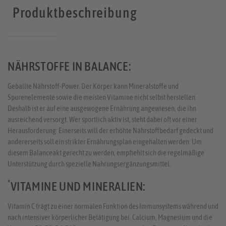
Produktbeschreibung
NÄHRSTOFFE IN BALANCE:
Geballte Nährstoff-Power. Der Körper kann Mineralstoffe und
Spurenelemente sowie die meisten Vitamine nicht selbst herstellen.
Deshalb ist er auf eine ausgewogene Ernährung angewiesen, die ihn
ausreichend versorgt. Wer sportlich aktiv ist, steht dabei oft vor einer
Herausforderung: Einerseits will der erhöhte Nährstoffbedarf gedeckt und
andererseits soll ein strikter Ernährungsplan eingehalten werden. Um
diesem Balanceakt gerecht zu werden, empfiehlt sich die regelmäßige
Unterstützung durch spezielle Nahrungsergänzungsmittel.
*
VITAMINE UND MINERALIEN:
Vitamin C trägt zu einer normalen Funktion des Immunsystems während und
nach intensiver körperlicher Betätigung bei. Calcium, Magnesium und die